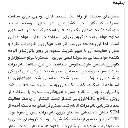
چکیده
بیماری­های منتقله از راه غذا تهدید قابل توجهی برای سلامت
مصرف کنندگان در کشورهای در حال توسعه است.
نانوتکنولوژیبه عنوان یک راه حل امیدوارکننده در جستجوی
مداوم عوامل ضد میکروبی برای استفاده در تجارت مواد غذایی
است. لذا
این مطالعه بررسی اثر ضد میکروبی نانوذرات نقره و
مس و مقایسه آن با هیپو کلریت سدیم بر روی پاتوژن­های آلوده
کننده مواد غذایی سالمونلا تیفی موریوم، لیستریا مونو سیتوژنز و
کلویورومایسس مارکسیانوس می­باشد. در این مطالعه نانوذرات
نقره و مس با روش­های شیمیایی سنتز شدند. ویژگی های فیزیکی
و شیمیایی نانوذرات سنتز شده
شناسایی شد. مورفولوژی با
استفاده از میکروسکوپ الکترونی روبشی تایید شد.فعالیت ضد
باکتریایی نانوذرات نقره، مس و هیپوکلریت سدیم با استفاده از
روش
MIC
و
MBC
ارزیابی شد.از تست انتشار از چاهک فعالیت
ضد باکتریایی نانوذرات انجام شد. میکروگرافهای به دست آمده از
SEM
نشان دهنده­ی ساختار کروی نانوذرات مس و نقره بود.
FTIR
در این تحقیق ارتعاشات کششی مربوط به گروه­های عاملی را
در نانوذرات نقره و مس نشان داد.
وجود هاله عدم رشد در تیمار