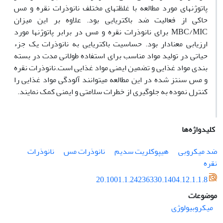
پاتوژن­های مورد مطالعه با غلظت­های مختلف نانوذرات نقره و مس
حاکی از فعالیت ضد باکتریایی بود. علاوه بر این میزان
MIC
/
MBC
برای نانوذرات نقره و مس در برابر پاتوژنها مورد
ارزیابی معنادار بود. حساسیت باکتریایی به نانوذرات یک جزء
حیاتی در تولید مواد مناسب برای استفاده طولانی مدت در بسته
بندی مواد غذایی و تضمین ایمنی مواد غذایی است.نانوذرات نقره
و مس سنتز شده در این مطالعه می­توانند آلودگی مواد غذایی را
کنترل نموده به جلوگیری از خطرات سلامتی و ایمنی کمک نمایند.
کلیدواژه‌ها
ضد میکروبی
هیپوکلریت سدیم
نانوذرات مس
نانوذرات
نقره
20.1001.1.24236330.1404.12.1.1.8
موضوعات
میکروبیولوژی