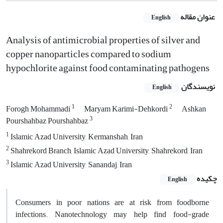
عنوان مقاله
English
Analysis of antimicrobial properties of silver and
copper nanoparticles compared to sodium
hypochlorite against food contaminating pathogens
نویسندگان
English
1
2
Forogh Mohammadi
Maryam Karimi-Dehkordi
Ashkan
3
Pourshahbaz Pourshahbaz
1
Islamic Azad University, Kermanshah, Iran
2
Shahrekord Branch, Islamic Azad University, Shahrekord, Iran
3
Islamic Azad University, Sanandaj, Iran
چکیده
English
Consumers in poor nations are at risk from foodborne
infections. Nanotechnology may help find food-grade