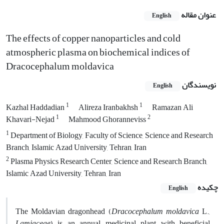
عنوان مقاله
English
The effects of copper nanoparticles and cold
atmospheric plasma on biochemical indices of
Dracocephalum moldavica
نویسندگان
English
1
1
Kazhal Haddadian
Alireza Iranbakhsh
Ramazan Ali
1
2
Khavari-Nejad
Mahmood Ghoranneviss
1
Department of Biology, Faculty of Science, Science and Research
Branch, Islamic Azad University, Tehran, Iran
2
Plasma Physics Research Center, Science and Research Branch,
Islamic Azad University, Tehran, Iran
چکیده
English
The Moldavian dragonhead (
Dracocephalum moldavica
L.,
Lamiaceae
) is an annual medicinal plant with beneficial