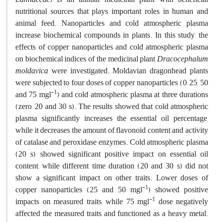
nutritional sources that plays important roles in human and
animal feed. Nanoparticles and cold atmospheric plasma
increase biochemical compounds in plants. In this study, the
effects of copper nanoparticles and cold atmospheric plasma
on biochemical indices of the medicinal plant
Dracocephalum
moldavica
were investigated
.
Moldavian dragonhead plants
were subjected to four doses of copper nanoparticles (0, 25, 50
-1
and 75 mgl
) and cold atmospheric plasma at three durations
(zero, 20 and 30 s). The results showed that cold atmospheric
plasma significantly increases the essential oil percentage,
while it decreases the amount of flavonoid content and activity
of catalase and peroxidase enzymes. Cold atmospheric plasma
(20 s) showed significant positive impact on essential oil
content, while different time duration (20 and 30 s) did not
show a significant impact on other traits. Lower doses of
-1
copper nanoparticles (25 and 50 mgl
) showed positive
-1
impacts on measured traits, while 75 mgl
dose negatively
affected the measured traits and functioned as a heavy metal.