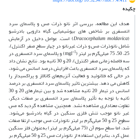
https://doi.org/10.52547/nbr.7.4.411
چکیده
هدف این مطالعه، بررسی اثر نانو ذرات مس و پلاسمای سرد
اتمسفری بر شاخص های بیوشیمیایی گیاه دارویی بادرشبو
(
Dracocephalum moldavica
) است. عوامل دخیل در آزمایش
شامل نانوذرات مس و ذرات غیرنانو در چهار سطح صفر (کنترل)،
-1
25، 50، 75 میلی‌گرم بر لیتر (
mgl
) و پلاسمای سرد اتمسفری در
سه فاصله زمانی صفر (کنترل)، 20 و 30 ثانیه بود. نتایج نشان داد
که پلاسمای سرد اتمسفری باعث افزایش درصد اسانس می شود،
در حالی که فلانوئید و فعالیت آنزیم‌های کاتالاز و پراکسیداز را
کاهش می دهد. بیشترین تاثیر پلاسمای سرد اتمسفری بر درصد
اسانس در تیمار 20 ثانیه مشاهده شد و بین تیمارهای 20 و 30
ثانیه با توجه به تأثیر پلاسمای سرد اتمسفری بر صفات دیگر،
تفاوت معناداری مشاهده نشد. همچنین، مشاهده گردید که مس
غیر
نانو موجب تنش فلزی سنگین در گیاه بادرشبو می‌شود.
سطوح 25 و 50 میلی‌گرم بر لیتر نانوذرات مس موجب ارتقا صفات
شد، اما سطح سوم آن (75 میلی‌گرم بر لیتر) به‌عنوان فلز سنگین
عمل کرد، بنابراین استفاده از نانوذرات مس 25 و 50 میلی‌گرم بر