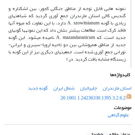
نمونه هایی قابل توجه از مناطق جنگلی کجور، بین لشکناره و
گندیس کالی استان مازندران جمع آوری گردید که شباهتهای
زیادی با گونه A. szowitsianum دارد، با این تفاوت که میوه آنها
فاقد کرک است. مطالعات بیشتر نشان داد که این نمونهها گونهای
جدید است، که A. mazandaranicum نامیده میشود. این گونه
جدید از مناطق همپوشانی بین دو ناحیه اروپا-سیبری و ایرانی-
تورانی جمع آوری شده است. جمعیتهای دیگری نیز از این گونه با
زیستگاه مشابه یافت گردید. در ا
کلیدواژه‌ها
استان مازندران
چلیپائیان
شمال ایران
گونه جدید
20.1001.1.24236330.1395.3.2.6.2
موضوعات
علوم گیاهی
عنوان مقاله
English