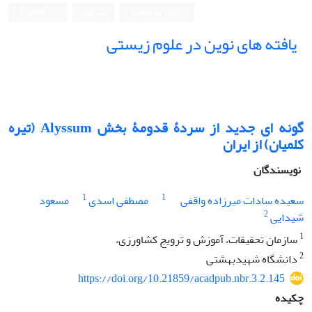
ورود به سامانه
ثبت نام
English
یافته های نوین در علوم زیستی
گونه ای جدید از سردۀ قدومۀ بخش Alyssum (تیره
کلمیان) از ایران
نویسندگان
1
1
سعیده سادات میرزاده واقفی
مصطفی اسدی
مسعود
2
شیدایی
1
سازمان تحقیقات، آموزش و ترویج کشاورزی،
2
دانشگاه شهیدبهشتی
https://doi.org/10.21859/acadpub.nbr.3.2.145
چکیده