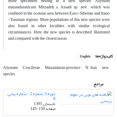
those specimens belong to a new species, Alyssum
mazandaranicum Mirzadeh & Assadi sp. nov., which was
confined to the ecotone area between Euro-Siberian and Irano
-Turanian regions. More populations of this new species were
also found in other localities with similar ecological
circumstances. Here, the new species is described, illustrated
and compared with the closest taxon.
کلیدواژه‌ها
English
Alyssum
Cruciferae
Mazandaran province
N. Iran
new
species
مراجع
دوره 3، شماره 2 - شماره پیاپی
8
تابستان 1395
صفحه
145-150