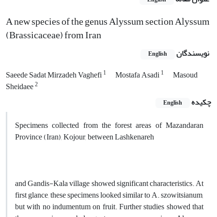
A new species of the genus Alyssum section Alyssum
(Brassicaceae) from Iran
نویسندگان
English
1
1
Saeede Sadat Mirzadeh Vaghefi
Mostafa Asadi
Masoud
2
Sheidaee
چکیده
English
Specimens collected from the forest areas of Mazandaran
Province (Iran), Kojour, between Lashkenareh
and Gandis-Kala village showed significant characteristics. At
first glance, these specimens looked similar to A. szowitsianum,
but with no indumentum on fruit. Further studies showed that