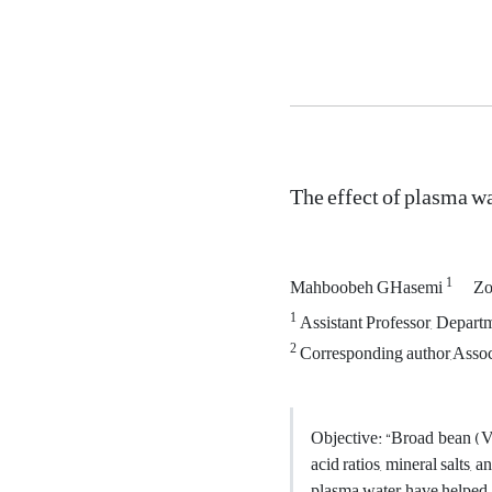
The effect of plasma wa
1
Mahboobeh GHasemi
Zo
1
Assistant Professor, Depar
2
Corresponding author,Associ
Objective
: “
Broad bean (Vi
acid ratios, mineral salts, 
plasma water have helped 