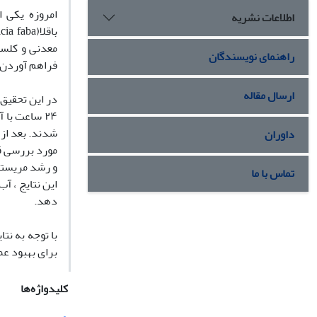
امروزه یکی 
اطلاعات نشریه
باق
لا(
cia faba
معدنی و کلسی
راهنمای نویسندگان
فراهم آوردن 
ارسال مقاله
در این تحقیق 
شدند. بعد از 
داوران
مورد بررسی ق
و
رشد مریستم 
تماس با ما
این نتایج ، آب
دهد.
با توجه به نتا
برای بهبود عم
کلیدواژه‌ها