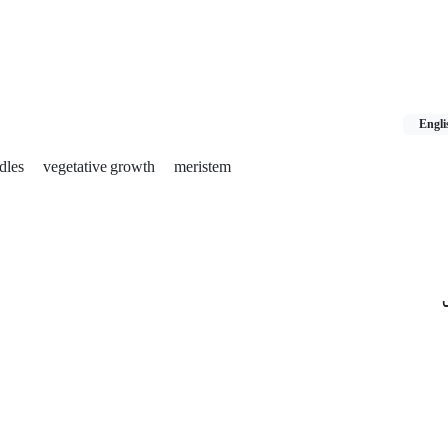
Engli
ndles
vegetative growth
meristem