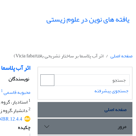
یافته های نوین در علوم زیستی
صفحه اصلی
اثر آب پلاسما بر ساختار تشریحی باقلا(Vicia faba)
اثر آب پلاسما بر س
نویسندگان
جستجوی پیشرفته
1
محبوبه قاسمی
1
استادیار، گروه ز
صفحه اصلی
2
دانشیار،گروه ز
/NBR.12.4.4
مرور
چکیده