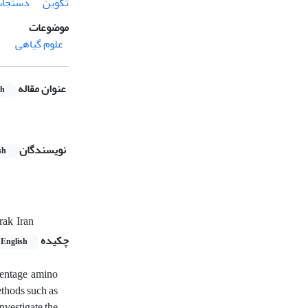
تکوین
دستجات
موضوعات
علوم گیاهی
عنوان مقاله
sh
نویسندگان
sh
ak, Iran
چکیده
English
centage, amino
ethods such as
nvestigate the