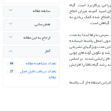
راعی پرکاربرد است
.
گیاه
سابقه مقاله
ی اسید آمینه، میزان املاح
اصلاح شده کمک زیادی به
 گیاهان است.
هم رسانی
د. سپس بذرها ابتدا به مدت
ارجاع به این مقاله
 و با آب شاهد بدون اعمال پلاسما خیسانده
می شدند. بعد از این مدت ویژگیهای تشریحی
آمار
رشد و تکوین آوندهای چوبی
فاز زایشی شدند .بر اساس
تعداد مشاهده مقاله
د رشد گیاه باقلا را افزایش
64
تعداد دریافت فایل اصل
27
مقاله
ابراین
استفاده از آب پلاسما