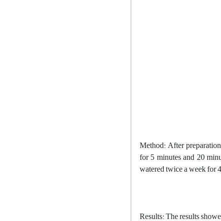
Method
:
After preparation
for 5 minutes and 20 minu
watered twice a week for 4
Results
:
The results showed