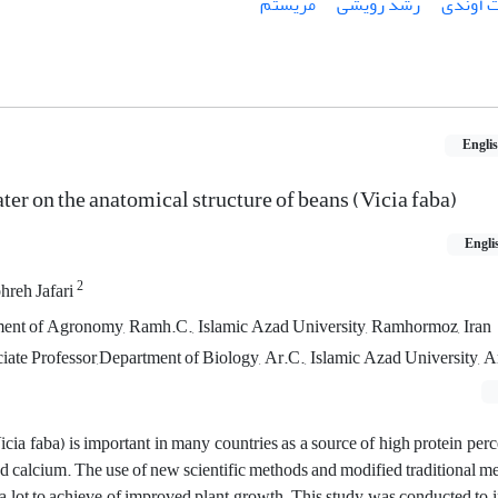
 آوندی
رشد رویشی
مریستم
Engli
ter on the anatomical structure of beans (Vicia faba)
Engli
2
hreh Jafari
tment of Agronomy, Ramh.C., Islamic Azad University, Ramhormoz, Iran
ate Professor,Department of Biology, Ar.C., Islamic Azad University, Ar
cia faba) is important in many countries as a source of high protein per
and calcium.
The use of new scientific methods and modified traditional m
a lot to achieve of improved plant growth
.
This study was conducted to i