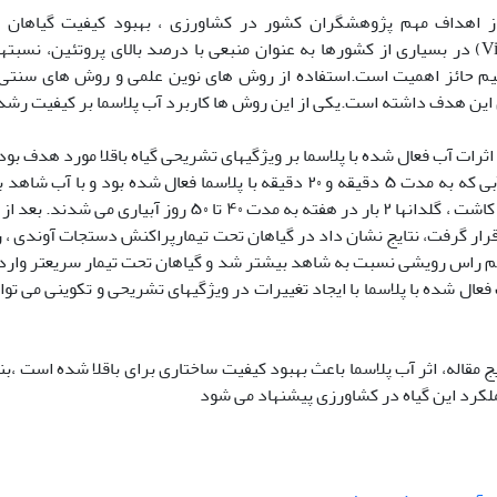
از اهداف مهم پژوهشگران کشور در کشاورزی ، بهبود کیفیت گیاهان ز
Vi
)
در بسیاری از کشورها به عنوان منبعی با درصد بالای پروتئین، نسبتها
م حائز اهمیت است.
استفاده از روش های نوین علمی
و روش های سنتی 
این هدف داشته است.یکی از این روش ها کاربرد آب پلاسما بر کیفیت رشد
اثرات آب فعال شده با پلاسما بر ویژگیهای تشریحی گیاه باقلا مورد هدف بو
۲۴ ساعت با آبی که به مدت ۵ دقیقه و ۲۰ دقیقه با پلاسما فعال شده بود
کاشت ، گلدانها
۲ بار در هفته به مدت ۴۰ تا ۵۰ روز آبیاری 
رار گرفت، نتایج نشان داد در گیاهان تحت تیمارپراکنش دستجات آوندی ، 
راس رویشی نسبت به شاهد بیشتر شد و گیاهان تحت تیمار سریعتر وارد 
 فعال شده با پلاسما با ایجاد تغییرات در ویژگیهای تشریحی و تکوینی می توان
یج مقاله، اثر آب پلاسما باعث
بهبود کیفیت ساختاری برای باقلا شده است ،بن
لکرد این گیاه در کشاورزی پیشنهاد می شود