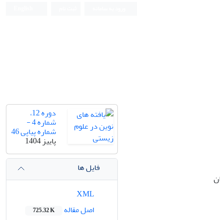
ورود به سامانه
ثبت نام
English
دوره 12،
شماره 4 -
شماره پیاپی 46
پاییز 1404
فایل ها
ن
XML
اصل مقاله
725.32 K