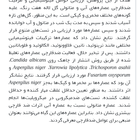
هدف از این پژوهش، ارزیابی خواص فیتوشیمیایی و ظرفیت
ضدقارچی عصاره‌های آبی و متانولی گل لاله هفت رنگ، علیه
گونه‌های مختلف مخمری و کپکی است. به این منظور، گل‌های تازه
آسیاب شدند و سپس به مدت یک شب در متانول و آب خوابانده
شدند و سپس عصاره‌ها مورد ارزیابی در تست‌های متنوع قرار
گرفتند. نتایج نشان داد که عصاره‌ها ترکیبات فیتوشیمیایی
مختلفی مانند ترپنوئید، تانین، فلاوونوئید، الکالوئید و فلوباتانین
داشتند. پس از تبخیر حلال، فعالیت ضدقارچی عصاره‌های تغلیظ
شده از طریق روش انتشار از چاهک روی
Candida albicans
،
Trichosporon asahii
،
Yarrowia lipolytica
،
Aspergilus niger
و
Fusarium oxysporum
مورد ارزیابی قرار گرفتند. نتایج نشانگر
آن بود که عصاره‌ها بر مخمرها و کپک‌ها به‌جز
Aspergilus niger
اثر داشتند. به منظور تعیین حداقل غلظت مهار کننده و حداقل
غلظت کشنده، تست‌های ضدمیکروبی در میکروپلیت‌ها انجام
شدند. عصاره متانولی نسبت به عصاره آبی اثرات ضد قارچی
بیشتری نشان داد. بنابراین عصاره‌های این گیاه می‌توانند بعنوان
منبعی برای عوامل ضدقارچی معرفی گردند.