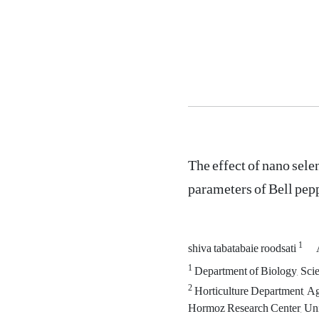
The effect of nano sel
parameters of Bell pe
1
shiva tabatabaie roodsati
1
Department of Biology, Scie
2
Horticulture Department, Ag
Hormoz Research Center, Uni