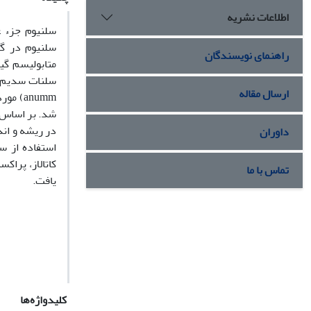
اطلاعات نشریه
سلنیوم جزء ع
سلنیوم در گی
راهنمای نویسندگان
سلنات سدیم (0، 5، 10 و20 میلی‌گرم ‌در ‌لیتر) بر پاسخ‌های فیزیولوژیکی و بیوشیمیایی گیاه فل
ارسال مقاله
anumm
) مورد
شد.
بر اساس 
در ریشه و ان
داوران
استفاده از س
کاتالاز، پراک
تماس با ما
یافت.
کلیدواژه‌ها