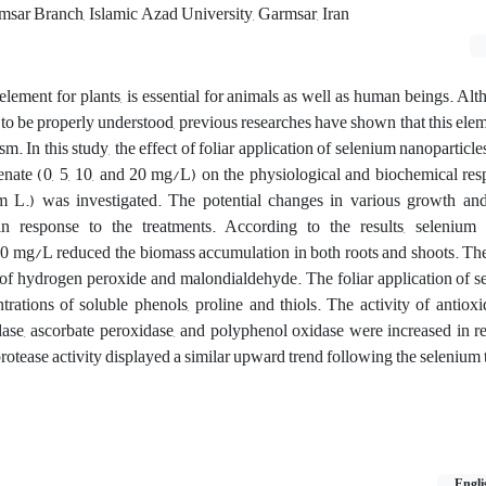
sar Branch, Islamic Azad University, Garmsar, Iran
element for plants, is essential for animals as well as human beings. Alt
t to be properly understood, previous researches have shown that this elem
. In this study, the effect of foliar application of selenium nanoparticles
ate (0, 5, 10, and 20 mg/L) on the physiological and biochemical resp
L.) was investigated. The potential changes in various growth an
n response to the treatments. According to the results, selenium 
20 mg/L reduced the biomass accumulation in both roots and shoots. Th
 of hydrogen peroxide and malondialdehyde. The foliar application of s
trations of soluble phenols, proline and thiols. The activity of antio
dase, ascorbate peroxidase, and polyphenol oxidase were increased in r
rotease activity displayed a similar upward trend following the selenium 
Engli