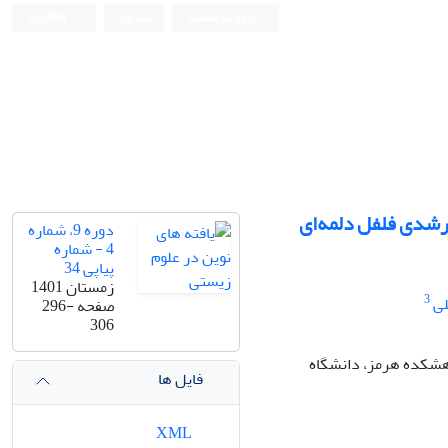
ورود به سامانه
ثبت نام
English
 رشدی فلفل دلمه‌ای
دوره 9، شماره
4 - شماره
پیاپی 34
زمستان 1401
3
لی
صفحه
296-
306
وهشکده هرمز، دانشگاه
فایل ها
XML