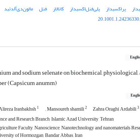
داز
پراکسیداز
پلی‌فنل‌اکسیداز
کاتالاز
فنل
مالون‌دی‌آلدئید
20.1001.1.24236330.
Engli
enium and sodium selenate on biochemical, physiological,
pper (Capsicum anumm)
Engli
1
2
3
Alireza Iranbakhsh
. Mansoureh shamili
Zahra Oraghi Ardabili
nce and Research Branch, Islamic Azad University, Tehran
riculture Faculty, Nanoscience, Nanotechnology and nanomaterials Rese
versity of Hormozgan, Bandar Abbas, Iran