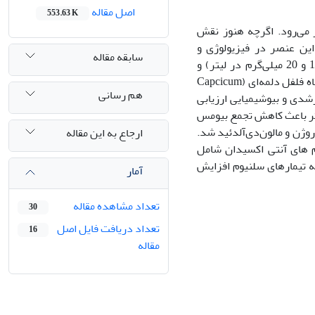
اصل مقاله
553.63 K
 می‌رود. اگرچه هنوز نقش
این عنصر در فیزیولوژی و
سابقه مقاله
متابولیسم گیاهان مؤثر است. درپژوهش حاضر تأثیر محلول‌پاشی نانو سلنیوم ‌(0، 5، 10 و 20 میلی‌گرم‌ در لیتر) و
Capcicum
(
هم رسانی
لف رشدی و بیوشیمیایی ارزیابی
ر
باعث
کاهش تجمع بیومس
وژن و مالون
دی‌آلدئید
شد.
ارجاع به این مقاله
م های آنتی اکسیدان شامل
به تیمارهای سلنیوم افزایش
آمار
تعداد مشاهده مقاله
30
تعداد دریافت فایل اصل
16
مقاله