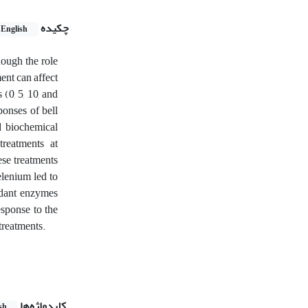
چکیده
English
hough the role
ent can affect
 (0, 5, 10, and
onses of bell
d biochemical
treatments at
ese treatments
elenium led to
xidant enzymes
esponse to the
treatments.
کلیدواژه‌ها
sh