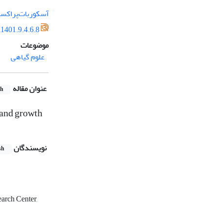
آسکوربات‌پراکسی
1401.9.4.6.8
موضوعات
علوم گیاهی
عنوان مقاله
sh
 and growth
نویسندگان
sh
arch Center,