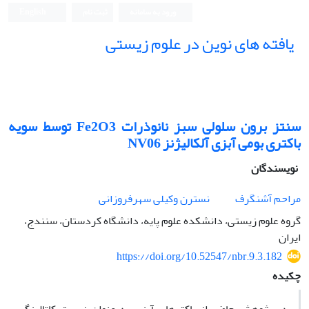
ورود به سامانه
ثبت نام
English
یافته های نوین در علوم زیستی
سنتز برون سلولی سبز نانوذرات Fe2O3 توسط سویه
باکتری بومی آبزی آلکالیژنز NV06
نویسندگان
مراحم آشنگرف
نسترن وکیلی سهرفروزانی
گروه علوم زیستی، دانشکده علوم پایه، دانشگاه کردستان، سنندج،
ایران
https://doi.org/10.52547/nbr.9.3.182
چکیده