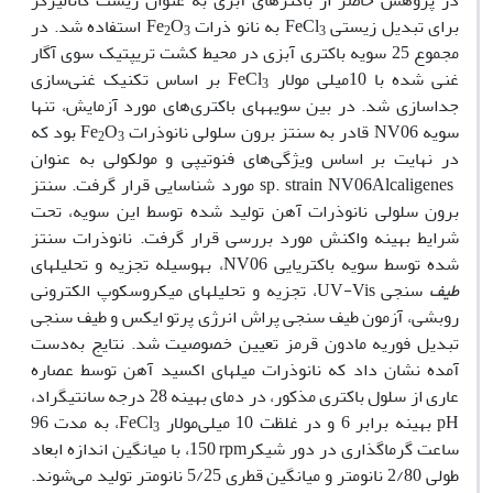
در پژوهش حاضر از باکترهای آبزی به
‌عنوان زیست کاتالیزگر
برای تبدیل زیستی
FeCl
به نانو ذرات
O
Fe
استفاده شد. در
2
3
3
مجموع 25 سویه باکتری آبزی در محیط کشت تریپتیک ‌سوی ‌آگار
غنی شده با 10میلی مولار
FeCl
بر اساس تکنیک غنی‌سازی
3
جداسازی شد. در بین سویه­های باکتری‌های مورد آزمایش، تنها
سویه
NV06
قادر به سنتز برون سلولی نانوذرات
O
Fe
بود که
2
3
در نهایت بر اساس ویژگی‌های فنوتیپی و مولکولی به‌ عنوان
Alcaligenes
sp. strain NV06
مورد شناسایی قرار گرفت. سنتز
برون سلولی نانوذرات آهن تولید شده توسط این سویه، تحت
شرایط بهینه‌ واکنش مورد بررسی قرار گرفت. نانوذرات سنتز
شده توسط سویه باکتریایی
NV06
، به­وسیله‌ تجزیه و تحلیل­های
طیف
سنجی
UV-Vis
،
تجزیه و تحلیل­های میکروسکوپ الکترونی
روبشی، آزمون طیف سنجی پراش انرژی پرتو ایکس و طیف سنجی
تبدیل فوریه مادون قرمز تعیین خصوصیت شد. نتایج به‌دست
آمده نشان داد که نانوذرات میله­ای اکسید آهن توسط عصاره
عاری از سلول باکتری مذکور، در دمای بهینه‌ 28 درجه سانتیگراد،
pH
بهینه‌ برابر 6 و در غلظت 10 میلی‌مولار
FeCl
، به مدت 96
3
ساعت گرماگذاری در دور شیکر
rpm
150، با میانگین اندازه‌ ابعاد
طولی 2/80 نانومتر و میانگین قطری 5/25 نانومتر تولید می‌شوند.