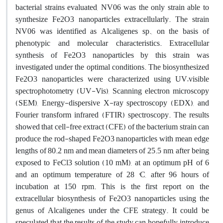
bacterial strains evaluated, NV06 was the only strain able to
synthesize Fe2O3 nanoparticles extracellularly. The strain
NV06 was identified as Alcaligenes sp., on the basis of
phenotypic and molecular characteristics. Extracellular
synthesis of Fe2O3 nanoparticles by this strain was
investigated under the optimal conditions. The biosynthesized
Fe2O3 nanoparticles were characterized using UV–visible
spectrophotometry (UV-Vis), Scanning electron microscopy
(SEM), Energy-dispersive X-ray spectroscopy (EDX), and
Fourier transform infrared (FTIR) spectroscopy. The results
showed that cell-free extract (CFE) of the bacterium strain can
produce the rod-shaped Fe2O3 nanoparticles with mean edge
lengths of 80.2 nm and mean diameters of 25.5 nm, after being
exposed to FeCl3 solution (10 mM), at an optimum pH of 6
and an optimum temperature of 28 °C, after 96 hours of
incubation at 150 rpm. This is the first report on the
extracellular biosynthesis of Fe2O3 nanoparticles using the
genus of Alcaligenes under the CFE strategy. It could be
speculated that the results of the study can hopefully introduce