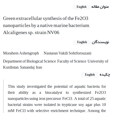
عنوان مقاله
English
Green extracellular synthesis of the Fe2O3
nanoparticles by a native marine bacterium,
Alcaligenes sp. strain NV06
نویسندگان
English
Morahem Ashengroph
Nastaran Vakili Sohrforouzani
Department of Biological Science, Faculty of Science, University of
Kurdistan, Sanandaj, Iran
چکیده
English
This study investigated the potential of aquatic bacteria for
their ability as a biocatalyst to synthesized Fe2O3
nanoparticles using iron precursor, FeCl3. A total of 25 aquatic
bacterial strains were isolated in trypticase soy agar plus 10
mM FeCl3 with selective enrichment technique. Among the