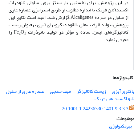
در این پژوهش، برای نخستین بار سنتز برون سلولی نانوذرات
اکسیدآهن فریک با اندازه مطلوب از طریق استراتژی عصاره عاری
از سلول در سرده
Alcaligenes
گزارش شد. امید است نتایج این
پژوهش بتواند ظرفیت‌های بالقوه‌ میکروب­های آبزی به­عنوان زیست
کاتالیزگرهای ایمن، ساده و مؤثر در تولید نانوذرات
O
Fe
را
2
3
معرفی نماید.
کلیدواژه‌ها
باکتری آبزی
زیست کاتالیزگر
طیف سنجی
عصاره عاری از سلول
نانو اکسیدآهن فریک
20.1001.1.24236330.1401.9.3.3.3
موضوعات
بیوتکنولوژی