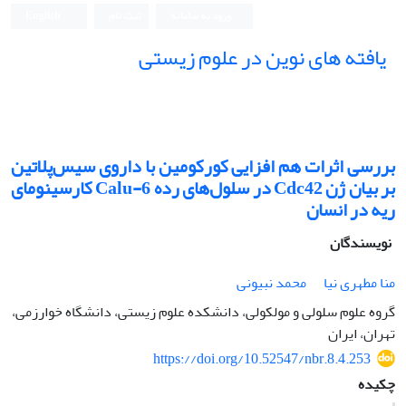
ورود به سامانه
ثبت نام
English
یافته های نوین در علوم زیستی
بررسی اثرات هم افزایی کورکومین با داروی سیس‌­پلاتین
بر بیان ژن Cdc42 در سلول­‌های رده Calu-6 کارسینومای
ریه در انسان
نویسندگان
منا مطهری نیا
محمد نبیونی
گروه علوم سلولی و مولکولی، دانشکده علوم زیستی، دانشگاه خوارزمی،
تهران، ایران
https://doi.org/10.52547/nbr.8.4.253
چکیده