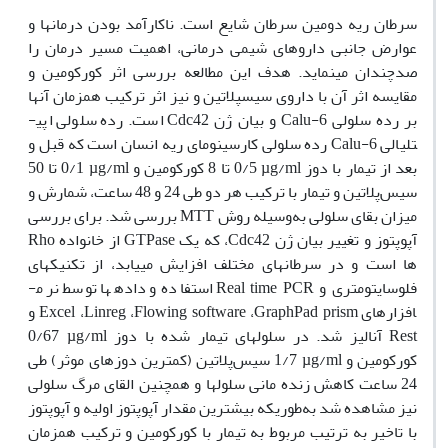
سرطان ریه دومین سرطان شایع است. ناکارآمد بودن درمان­ها و
عوارض جانبی داروهای شیمی
درمانی، اهمیت مسیر درمان را
صدچندان می­نماید. هدف این مطالعه بررسی اثر کورکومین و
مقایسه اثر آن با داروی سیس­پلاتین و نیز اثر ترکیب همزمان آن­ها
بر رده سلولی
Calu-6
و بیان ژن
Cdc42
است. رده سلولی اپی­
تلیالی
Calu-6
رده سلولی کارسینومای ریه انسان است که قبل و
بعد از تیمار با دوز
µg/ml
0/5 تا 8 کورکومین و
µg/ml
0/1 تا 50
سیس‌­پلاتین و تیمار با ترکیب هر دو طی 24 و 48 ساعت، شمارش و
میزان بقای سلولی به‌وسیله روش
MTT
بررسی شد. برای بررسی
آپوپتوز و تغییر بیان ژن
Cdc42
، که یک
GTPase
از خانواده
Rho
ها است و در سرطان­های مختلف افزایش می­یابد، از تکنیک­های
فلوسایتومتری و
Real time PCR
استفاده و داده­ها توسط نرم­
افزارهای
GraphPad prism
،
Flowing software
،
Linreg
،
Excel
و
Rest
آنالیز شد. در سلول­های تیمار شده با دوز
µg/ml
0/67
کورکومین و
µg/ml
1/7 سیس­‌پلاتین (کمترین دوزهای موثر) طی
24 ساعت کاهش زنده مانی سلول­ها و همچنین القای مرگ سلولی
نیز مشاهده شد به‌طوریکه بیشترین مقدار آپوپتوز اولیه و آپوپتوز
با تاخیر به ترتیب مربوط به تیمار با کورکومین و ترکیب همزمان