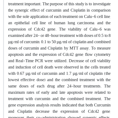
treatment important. The purpose of this study is to investigate
the synergic effect of curcumin and Cisplatin in comparison
with the sole application of each treatment on Calu-6 cell line,
an epithelial cell line of human lung carcinoma, and the
expression of Cdc42 gene. The viability of Calu-6 was
examined after 24- or 48-hour treatment with doses of 0.5 to 8
µg/ml of curcumin, 0.1 to 50 µg/ml of cisplatin and combined
doses of curcumin and Cisplatin by MTT assay. To measure
apoptosis and the expression of Cdc42 gene, flow cytometry
and Real-Time PCR were utilized. Decrease of cell viability
and induction of cell death were observed in the cells treated
with 0.67 µg/ml of curcumin and 1.7 µg/ml of cisplatin (the
lowest effective dose) and the combined treatment with the
same doses of each drug after 24-hour treatments. The
maximum rates of early and late apoptosis were related to
treatment with curcumin and the combined treatment. The
gene expression analysis results indicated that both Curcumin
and Cisplatin decrease the expression of Cdc42 gene,
moreover, their co-administration showed synergic effects.