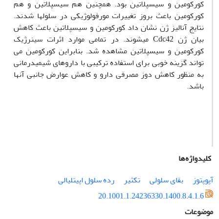
کورکومین و سیس­پلاتین بود. همچنین هم سیس­پلاتین و هم
کورکومین باعث بروز تغییرات مورفولوژیکی در سلول­ها شدند.
نتایج آنالیز ژن نشان داد کورکومین و
سیس­پلاتین باعث کاهش
بیان ژن
Cdc42
می­شوند. در تمامی موارد اثرات سینرژیک
کورکومین و سیس­پلاتین مشاهده شد. بنابراین کورکومین می
تواند گزینه خوبی برای استفاده ترکیبی با داروهای شیمی­درمانی
به منظور کاهش دوز مصرفی دارو و کاهش عوارض جانبی آنها
باشد.
کلیدواژه‌ها
آپوپتوز
بقای سلولی
تکثیر
رده­ سلول اپی­تلیالی
20.1001.1.24236330.1400.8.4.1.6
موضوعات