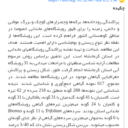
https://doi.org/10.52547/nbr.8.2.154
چکیده
پراکندگی رودخانه‌­ها، برکه­‌ها وچمن­زارهای
کوچک و بزرگ، موقتی
و دائمی، زمینه را برای
ظهور
رویشگاه‌های ماندابی خصوصا در
مناطق کوهستانی کشور فراهم کرده است. این رویشگاه
ها از
نقطه نظر تنوع زیستی و بوم‌
شناسی دارای اهمیت هستند. هدف
این مطالعه، شناخت و تهیه نقشه پراکندگی رویشگاه­های ماندابی
در استان کرمانشاه است. این تحقیق براساس روش مرسوم
مطالعات آرایه شناسی منطقه­ای با مراجعات میدانی به 31 رویشگاه
آبی استان کرمانشاه انجام گرفت. فلور، شکل زیستی و پراکنش
جغرافیایی گیاهان موجود در این رویشگاه­‌ها مطالعه شدند. در
مجموع، 617 نمونه گیاهی جمع‌آوری و شناسایی شدند. نتیجه
شناسایی این نمونه
ها 288 گونه متعلق به 218 سرده از 62 تیره
است. کاسنیان با
41
گونه، گندمیان با 31 گونه، باقلائیان با 31 گونه
و کلمیان با 24 گونه مهم‌ترین تیره‌های گیاهی رویشگاه
ها
ی
ماندابی استان
بودند. سرده‌های
Trifolium
با 11 گونه و
Bromus
با 6 گونه به
عنوان مهم
ترین سرده‌های گیاهی از نظر غنای گونه
ا
ی
محسوب می­شوند. بررسی شکل زیستی نشان داد که 3/40 درصد