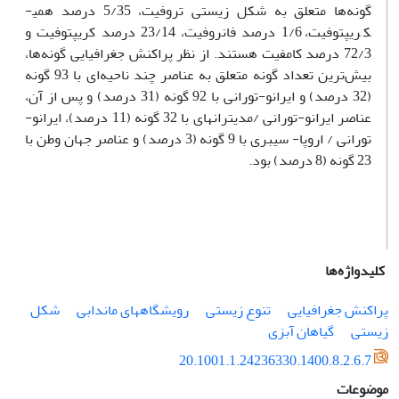
گونه­‌ها متعلق به شکل زیستی تروفیت، 5/35 درصد همی­
کریپتوفیت، 1/6 درصد فانروفیت، 23/14 درصد کریپتوفیت و
72/3 درصد کامفیت هستند. از نظر
پراکنش
جغرافیایی گونه‌ها،
بیش‌ترین
تعداد گونه متعلق
به عناصر چند ناحیه‌ای با 93 گونه
(32 درصد) و ایرانو-تورانی با 92 گونه (31 درصد) و پس از آن،
عناصر ایرانو-تورانی /مدیترانه­ای با 32 گونه (11 درصد)، ایرانو-
تورانی / اروپا- سیبری با 9 گونه (
3
درصد) و عناصر جهان وطن با
23 گونه (8 درصد) بود
.
کلیدواژه‌ها
پراکنش جغرافیایی
تنوع زیستی
رویشگاه­های ماندابی
شکل
زیستی
گیاهان آب­زی
20.1001.1.24236330.1400.8.2.6.7
موضوعات