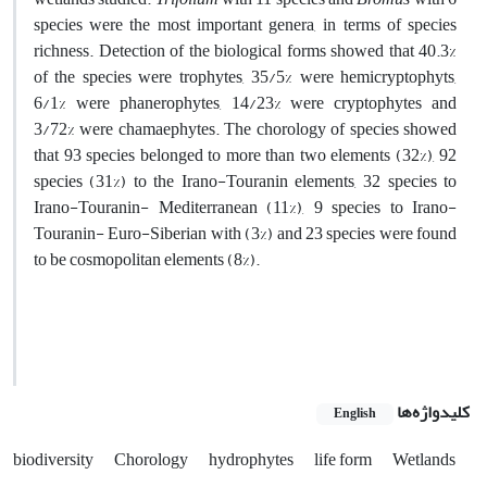
species were the most important genera, in terms of species
richness. Detection of the biological forms showed that 40.3%
of the species were trophytes, 35/5% were hemicryptophyts,
6/1% were phanerophytes, 14/23% were cryptophytes and
3/72% were chamaephytes. The chorology of species showed
that 93 species belonged to more than two elements (32%), 92
species (31%) to the Irano-Touranin elements, 32 species to
Irano-Touranin- Mediterranean (11%), 9 species to Irano-
Touranin- Euro-Siberian with (3%) and 23 species were found
to be cosmopolitan elements (8%).
کلیدواژه‌ها
English
biodiversity
Chorology
hydrophytes
life form
Wetlands