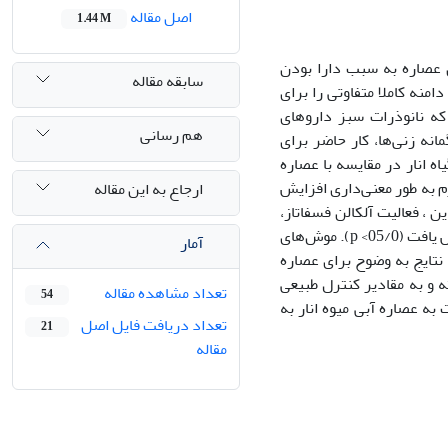
اصل مقاله
1.44 M
 عصاره به سبب دارا بودن
سابقه مقاله
نه کاملا متفاوتی را برای
ه نانوذرات سبز داروهای
هم رسانی
انه زنی‌ها، کار حاضر برای
ه انار در مقایسه با عصاره
م به طور معنی‌داری افزایش
ارجاع به این مقاله
این ، فعالیت آلکالن فسفاتاز،
ت (05/0>
p
). موش‌های
آمار
 نتایج به وضوح برای عصاره
ه و به مقادیر کنترل طبیعی
تعداد مشاهده مقاله
54
به عصاره آبی میوه انار به
تعداد دریافت فایل اصل
21
مقاله