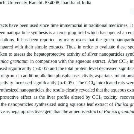
hi University, Ranchi – 834008, Jharkhand, India
racts have been used since time immemorial in traditional medicines. It i
een nanoparticle synthesis is an emerging field which has opened an enti
lations. It has been reported by many users that the green nanoparti
pared with their simple extracts. Thus, in order to evaluate these spe
en to assess the hepatoprotective activity of silver nanoparticles syn
nica granatum
in comparison with the aqueous extract. After CCl
in
4
ased significantly (p<0.05) and the total protein level decreased signific
l group; in addition, alkaline phosphatase activity, aspartate aminotransf
activity increased significantly (p<0.05). The CCl
intoxicated rats wer
4
nthesized nanoparticles, the results clearly revealed that the aqueous ext
otective effect, as the liver profile altered by CCl
toxicity, recove
4
 the nanoparticles synthesized using aqueous leaf extract of
Punica g
ve as hepatoprotective agent than the aqueous extract of
Punica granat