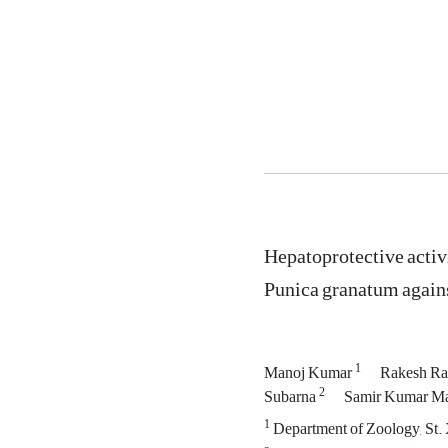
Hepatoprotective activi
Punica granatum agains
1
Manoj Kumar
Rakesh Ra
2
Subarna
Samir Kumar M
1
Department of Zoology, St. X