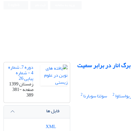
ورود به سامانه
ثبت نام
English
برگ انار در برابر سمیت
دوره 7، شماره
4 - شماره
پیاپی 26
زمستان 1399
صفحه
381-
389
2
2
واستاوا
سوئتا سوبارنا
فایل ها
XML