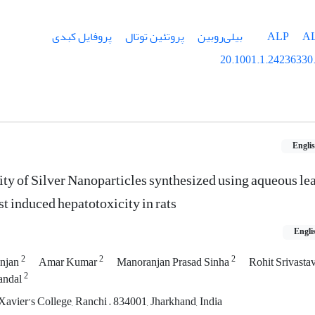
A
ALP
بیلی‌روبین
پروتئین توتال
پروفایل کبدی
20.1001.1.24236330.
Engli
ty of Silver Nanoparticles synthesized using aqueous lea
t induced hepatotoxicity in rats
Engli
2
2
2
njan
Amar Kumar
Manoranjan Prasad Sinha
Rohit Srivasta
2
andal
avier’s College, Ranchi – 834001, Jharkhand, India