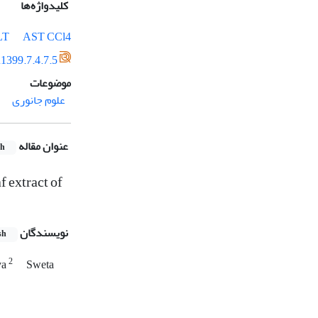
کلیدواژه‌ها
LT
AST
CCl4
1399.7.4.7.5
موضوعات
علوم جانوری
عنوان مقاله
sh
f extract of
نویسندگان
sh
2
va
Sweta