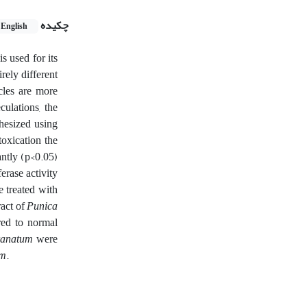
چکیده
English
s used for its
rely different
cles are more
culations, the
thesized using
toxication the
antly (p<0.05)
erase activity
e treated with
ract of
Punica
red to normal
ranatum
were
um
.