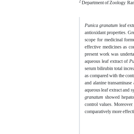
2
Department of Zoology, Ranc
Punica granatum
leaf ext
antioxidant properties. Gr
scope for medicinal formu
effective medicines as com
present work was undertak
aqueous leaf extract of
Pu
serum bilirubin total incre
as compared with the contro
and alanine transaminase 
aqueous leaf extract and sy
granatum
showed hepatopr
control values. Moreover,
comparatively more effecti