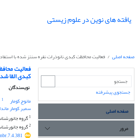
یافته های نوین در علوم زیستی
صفحه اصلی
فعالیت محافظت کبدی نانوذرات نقره سنتز شده با استفاده
فعالیت محافظت
کبدی القا شد
نویسندگان
جستجوی پیشرفته
1
مانوج کومار
سمیر کومار ماندا
صفحه اصلی
1
گروه جانورشناسی، دانش
2
گروه جانورشناسی، دانش
مرور
nbr.7.4.381