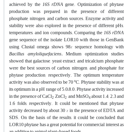
achieved by the
16S rDNA
gene. Optimization of phytase
production was prepared in the presence of different
phosphate, nitrogen, and carbon sources. Enzyme activity and
stability were also explored in the presence of different pHs,
temperatures, and ion compounds. Comparing the
16S rDNA
gene sequence of the isolate LOR10 with those in GenBank
using Clustal omega shows 98% sequence homology with
Bacillus
amyloliquefaciens.
Medium optimization studies
showed that galactose, yeast extract, and tricalcium phosphate
were the best sources of carbon, nitrogen, and phosphate for
phytase production, respectively. The optimum temperature
o
activity was also observed to be 70
C. Phytase stability was at
its optimum in a pH range of 5.0–8.0. Phytase activity increased
in the presence of CaCl
, ZnCl
, and MnSO
about 1.4, 2.3 and
2
2
4
1.6 folds, respectively. It could be mentioned that phytase
activity decreased by about 30 % in the presence of EDTA and
SDS. On the basis of the results, it could be concluded that
LOR10 phytase has a great potential for commercial interest as
an additive to animal plant-based foods.