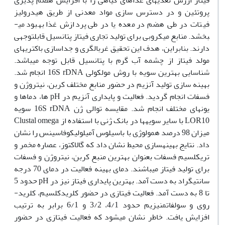
فیتاز ارزش تغذیه­ای غذاهای گیاهی را با افزایش هضم پذیری
پروتئین و در دسترس سازی مواد معدنی از طریق هیدرولیز
فیتات در طی هضم در معده یا در طی پردازش غذا بهبود می­
بخشد. منابع میکروبی برای تولید تجاری فیتاز پتانسیل قابل­توجهی
دارند. بنابراین، هدف این تحقیق غربالگری و جداسازی باکتری­های
مولد فیتاز از چشمه آب گرم با پتانسیل قابل توجه می­باشد.
شناسایی بهترین سویه با روش مولکولی
16S rDNA
انجام شد.
بهینه سازی تولید آنزیم در حضور منابع مختلف کربن، نیتروژن و
فسفات انجام گردید. فعالیت و پایداری آنزیم در
pH
ها، دماها و
یون­های مختلف انجام شد. مقایسه توالی ژن
16S rDNA
سویه
LOR10
با
سایر
سویه­ها
در
بانک
ژنی
با
استفاده
از
Clustal omega
میزان
98
درصد
همولوژی
با
باسیلوس
آمیلولیکوفاسینس
را
نشان
داد.
نتایج
بهینه­سازی
محیط
نشان
داد
که
گالاکتوز،
عصاره
مخمر
و
تری­کلسیم
فسفات
بعنوان
بهترین
منبع
کربن،
نیتروژن
و
فسفات
برای
تولید
فیتاز
می­باشند.
دمای
بهینه
فعالیت
در
دمای
70
درجه
سانتی­گراد
به
دست
آمد.
بهترین پایداری فیتاز نیز در
pH
حدود 5
تا 8 به دست آمد. فعالیت فیتازی در حضور کلرید­کلسیم، کلرید­
روی و سولفات­منیزیم حدود 4/1، 3/2 و 6/1 برابر به ترتیب
افزایش یافت. خاطر نشان می­شود که فعالیت فیتازی در حضور