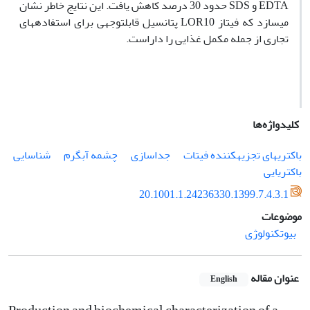
EDTA
و
SDS
حدود
30
درصد
کاهش
یافت.
این
نتایج
خاطر
نشان
می­سازد
که
فیتاز
LOR10
پتانسیل قابل­توجهی برای استفاده­های
تجاری از جمله مکمل غذایی را داراست.
کلیدواژه‌ها
باکتری­های تجزیه­کننده فیتات
جداسازی
چشمه آب­گرم
شناسایی
باکتریایی
20.1001.1.24236330.1399.7.4.3.1
موضوعات
بیوتکنولوژی
عنوان مقاله
English