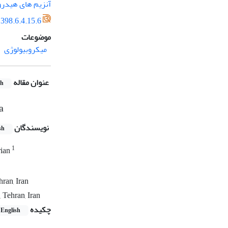
آنزیم­ های هیدرو
398.6.4.15.6
موضوعات
میکروبیولوژی
عنوان مقاله
sh
a
نویسندگان
sh
1
rian
ran, Iran
 Tehran, Iran
چکیده
English