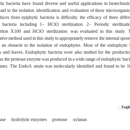
 bacteria have found diverse and useful applications in biotechnolog
id to the isolation, identification, and evaluation of these microorgani
urfaces from epiphytic bacteria is difficulty, the efficacy of three diffe
bacteria including 1- HClO sterilization, 2- Periodic sterilizat
Triton X100 and HClO sterilization, was evaluated in this study.
ative method used in this study to appropriately remove the internal spore
e an obstacle to the isolation of endophytes. Most of the endophytic 
s and leaves. Endophytic bacteria were also studied for the productio
s the protease enzyme was produced in a wide range of endophytic bacte
ymes. The EndoA strain was molecularly identified and found to be 10
Engli
nase
hydrolytic enzymes
protease
xylanas