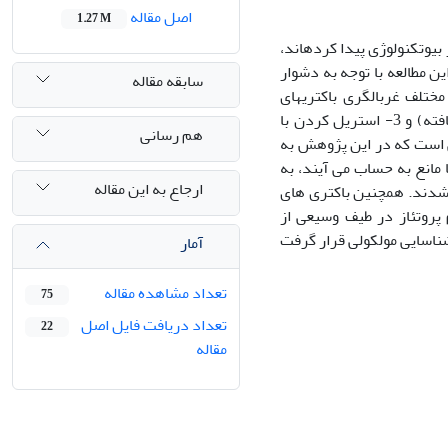
اصل مقاله
1.27 M
بیوتکنولوژی پیدا کرده­اند،
ن مطالعه با توجه به دشوار
سابقه مقاله
ختلف غربالگری باکتری­های
اندوفیت شامل 1- استریل کردن با آب ژاول، 2- استریل کردن متناوب (تندال تغییر یافته) و 3- استریل کردن با
هم رسانی
ی است که در این پژوهش به
انع به حساب می ­آیند، به
ارجاع به این مقاله
 شدند. همچنین باکتری­ های
 پروتئاز در طیف وسیعی از
شناسایی مولکولی قرار گرفت
آمار
تعداد مشاهده مقاله
75
تعداد دریافت فایل اصل
22
مقاله