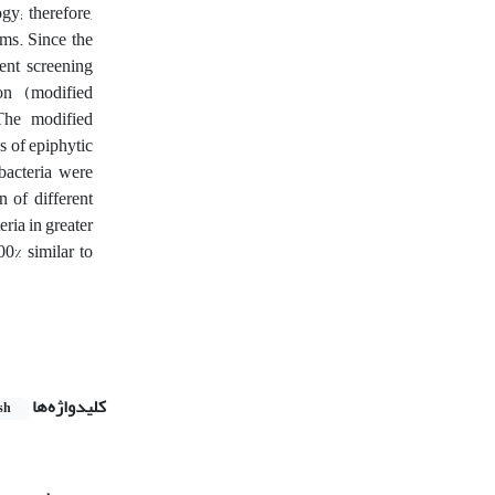
y; therefore,
sms. Since the
rent screening
ion (modified
 The modified
s of epiphytic
bacteria were
n of different
ria in greater
0% similar to
کلیدواژه‌ها
sh