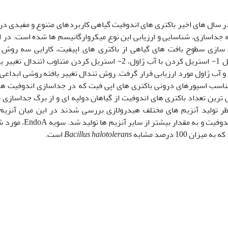
در سال ­های اخیر باکتری­ های اندوفیت گیاهی کاربردهای متنوع و مفیدی در 
 جداسازی، شناسایی و ارزیابی این نوع میکروارگانیسم ­ها شده است. در ای
ازی سطوح بافت­ های گیاهی از باکتری­ های اپی­فیت، کارایی سه روش م
و آب ژاول مورد ارزیابی قرار گرفت. روش تندال تغییر یافته روشی ابداع
اسب اسپور­های درونی باکتری ­های اپی فیت که در جداسازی اندوفیت­ ها م
­ترین تعداد باکتری­ های اندوفیت از گیاهان دولپه ­ای و از برگ جداسازی
ظر تولید آنزیم ­های مختلف هیدرولازی بررسی شدند در این میان آنزیم
ندوفیت و به مقدار بیشتر از سایر آنزیم­ ها تولید شد. سویه
EndoA
، مورد 
ان 100 درصد مشابه
Bacillus halotolerans
است.