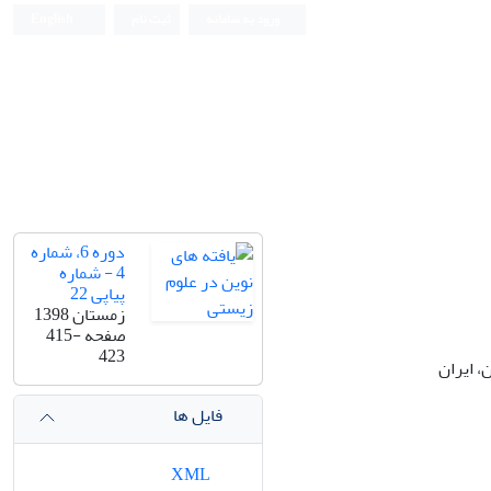
ورود به سامانه
ثبت نام
English
دوره 6، شماره
4 - شماره
پیاپی 22
زمستان 1398
صفحه
415-
423
، ایران
فایل ها
XML