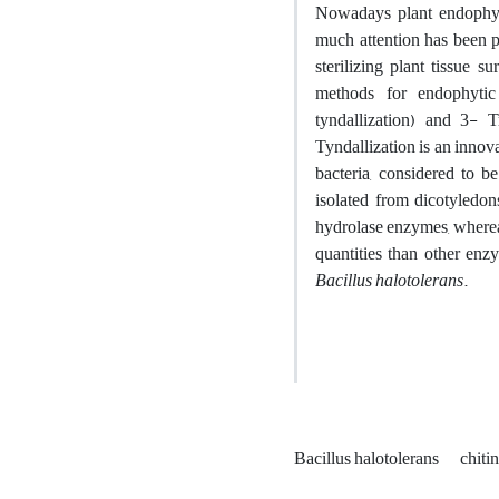
Nowadays plant endophytic
much attention has been pa
sterilizing plant tissue s
methods for endophytic 
tyndallization) and 3- 
Tyndallization is an innov
bacteria, considered to b
isolated from dicotyledon
hydrolase enzymes, wherea
quantities than other enz
Bacillus halotolerans
.
Bacillus halotolerans
chiti