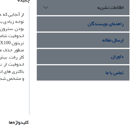
چکیده
اطلاعات نشریه
از آنجایی که 
توجه زیادی به
راهنمای نویسندگان
بودن سترون س
ارسال مقاله
تریتون
X100
منظور حذف من
داوران
کار رفت. بیش 
اندوفیت از ن
باکتری­ های ا
تماس با ما
و مشخص شد که به میز
کلیدواژه‌ها