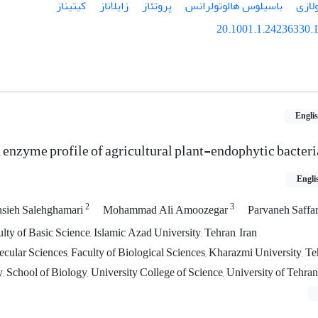
لازی
باسیلوس هالوتولرانس
پروتئاز
زایلاناز
کیتیناز
20.1001.1.24236330.1
Engli
enzyme profile of agricultural plant-endophytic bacteri
Engli
2
3
sieh Salehghamari
Mohammad Ali Amoozegar
Parvaneh Saffa
ty of Basic Science, Islamic Azad University, Tehran, Iran
ular Sciences, Faculty of Biological Sciences, Kharazmi University, Teh
School of Biology, University College of Science, University of Tehran,