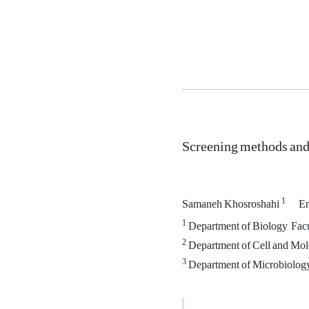
Screening methods and 
1
Samaneh Khosroshahi
En
1
Department of Biology, Facul
2
Department of Cell and Molec
3
Department of Microbiology, 