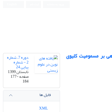
ورود به سامانه
ثبت نام
English
وهی بر مسمومیت کلیوی
دوره 7، شماره
2 - شماره
پیاپی 24
تابستان 1399
صفحه
177-
184
فایل ها
XML