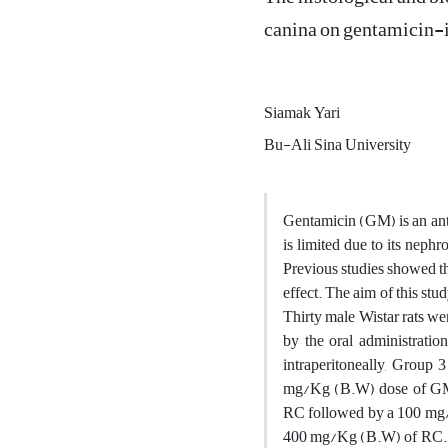
canina on gentamicin-
Siamak Yari
Bu-Ali Sina University
Gentamicin (GM) is an anti
is limited due to its nephr
Previous studies showed t
effect. The aim of this st
Thirty male Wistar rats we
by the oral administrat
intraperitoneally, Group
mg/Kg (B.W) dose of GM i
RC followed by a 100 mg/K
400 mg/Kg (B.W) of RC. Th