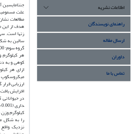
جنتامایسین آن
اطلاعات نشریه
علت مسمومیت 
مطالعات نشان
راهنمای نویسندگان
هدف از این م
ارسال مقاله
داوران
ازای هر کیلو
تماس با ما
میکروسکوپ نو
ارزیابی قرار 
افزایش یافت،
در حیواناتی که
داری (
<0.001
کیلوگرم وزن ب
را به شکل مع
نزدیک واقع د