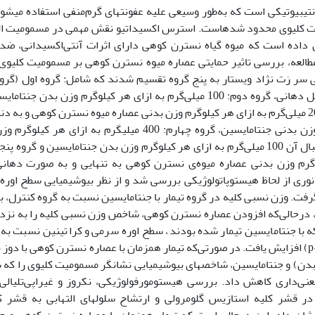
تی­بیوتیکی است که به‌طور وسیعی علیه عفونت­های گرم‌منفی استفاده می­شود
کلیوی محدود شده­است. استرس اکسیداتیو نقش مهمی در مسمومیت القا
 داده است که میوه گیاه نسترن کوهی دارای اثرات آنتی‌اکسیدانی، 
طالعه، بررسی تاثیر حمایتی عصاره‌ میوه نسترن کوهی بر مسمومیت کلیوی ا
سالین به شکل دهانی، گروه دوم: 100 میلی‌گرم به ازای هر کیلوگرم وز
هر کیلوگرم وزن بدنی جنتامایسین، گروه چهارم: 400 میلی­گرم
گرم وزن بدنی عصاره میوه‌ی نسترن کوهی به تنهایی و به صورت دهان
ری از لحاظ هیستوپاتولوژیکی بررسی شد و از نظر بیوشیمیایی سطح اوره
گرفت. وزن نسبی کلیه در گروه تیمار با جنتامایسین نسبت به گروه کنترل، 
 درحالی‌که افزودن عصاره نسترن کوهی، شاخص وزن نسبی کلیه را به نز
 با جنتامایسین تیمار شده بودند، سطح اوره سرمی و کراتینین نسبت به 
p
دن) و جنتامایسین، شاخص­های بیوشیمیایی نشانگر مسمومیت کلیوی را که ش
نی‌داری کاهش داد. بررسی هیستومورفولوژیکی، نکروز و غیراپی‌تلیالی‌
ر قشر کلیه استازیس گلومرولی و ارتشاح سلول­های التهابی به قشر کلیه