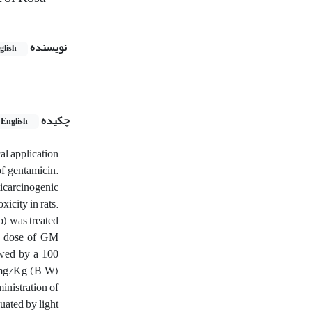
نویسنده
glish
چکیده
English
al application
of gentamicin.
ticarcinogenic
icity in rats.
p) was treated
W) dose of GM
owed by a 100
0 mg/Kg (B.W)
nistration of
ated by light