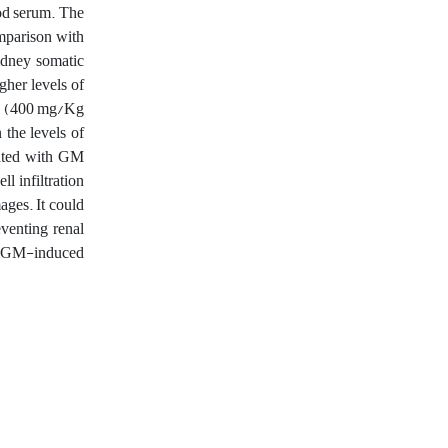
ood serum. The
omparison with
idney somatic
gher levels of
RC (400 mg/Kg
 the levels of
eated with GM
l infiltration
ages. It could
venting renal
he GM-induced