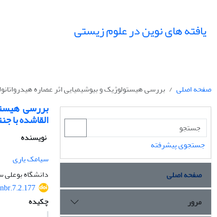
یافته های نوین در علوم زیستی
صفحه اصلی
بررسی هیستولوژیک و بیوشیمیایی اثر عصاره هیدرواتانو
بررسی هیستو
القاشده با جن
نویسنده
جستجوی پیشرفته
سیامک یاری
دانشگاه بوعلی س
صفحه اصلی
nbr.7.2.177
چکیده
مرور