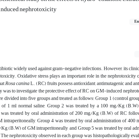
induced nephrotoxicity
En
biotic widely used against gram-negative infections. However, its clinic
otoxicity. Oxidative stress plays an important role in the nephrotoxicity 
hat
Rosa canina
L. (RC) fruits possess antioxidant, antimutagenic and an
udy was to investigate the protective effect of RC on GM-induced nephrotox
re divided into five groups and treated as follows: Group 1 (control grou
ion of 1 ml normal saline, Group 2 was treated by a 100 mg/Kg (B.
 3 was treated by oral administration of 200 mg/Kg (B.W) of RC foll
ntraperitoneally, Group 4 was treated by oral administration of 40
g (B.W) of GM intraperitoneally, and Group 5 was treated by oral admi
e nephrotoxicity observed in each group was histopathologically evalu