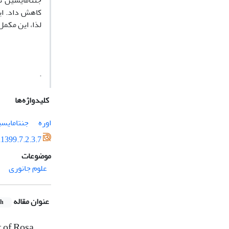
جنتامایسین ن
کاهش داد. ای
لذا، این مکمل
.
کلیدواژه‌ها
اوره
جنتامایس
1399.7.2.3.7
موضوعات
علوم جانوری
عنوان مقاله
sh
t of Rosa