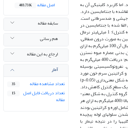
. اما کاربرد کلینیکی آن به
اصل مقاله
403.73 K
شده با جنتامایسین دارد.
ضدجهشی و ضدسرطانی است.
سابقه مقاله
لقا شده با جنتامایسین در
رَت­ها است. سی سر رَت نژاد ویستار به پنج گروه تقسیم شدند که شامل: گروه اول (گروه کنترل): 1 میلی‌لیتر نرمال
هم رسانی
ن بدن جنتامایسین به صورت درون صفاقی،
گروه سوم: 200 میلی‌گرم به ازای هر کیلوگرم وزن بدنی عصاره میوه نسترن کوهی و به دنبال آن 100 میلی‌گرم به ازای
 به ازای هر کیلوگرم وزن بدنی عصاره میوه نسترن
ارجاع به این مقاله
کوهی و به دنبال آن 100 میلی‌گرم به ازای هر کیلوگرم وزن بدن جنتامایسین و گروه پنجم: دریافت 400 میلی‌گرم به
ی. نفروتوکسیسیتی بوسیله
آمار
 و کراتینین سرم خون مورد
به شکل معنی‌داری (
p<0.05
)
تعداد مشاهده مقاله
35
دیک سطح کنترل کاهش داد.
تعداد دریافت فایل اصل
گروه کنترل به شکل معنی­
15
مقاله
) افزایش یافت. در صورتی‌که تیمار همزمان با عصاره نسترن کوهی با دوز بالا (400 میلی­گرم به ازای هر
امل اوره و کراتینین بودند
شدن سلول­های لوله پیچیده
­ها را در نتیجه تیمار با