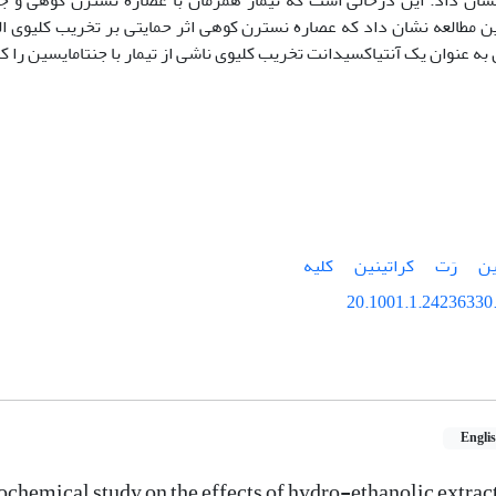
شان داد. این درحالی است که تیمار همزمان با عصاره نسترن کوهی و جن
ن مطالعه نشان داد که عصاره نسترن کوهی اثر حمایتی بر تخریب کلیوی الق
 به عنوان یک آنتی­اکسیدانت تخریب کلیوی ناشی از تیمار با جنتامایسین را 
ین
رَت
کراتینین
کلیه
20.1001.1.24236330.
Engli
ochemical study on the effects of hydro-ethanolic extrac