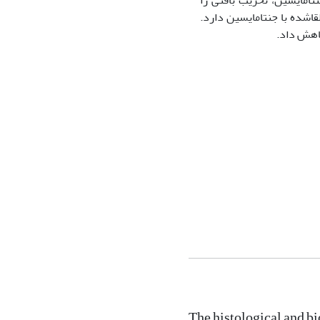
تامایسین، تخریب بافتی را
اشده با جنتامایسین دارد.
کاهش داد.
The histological and bi