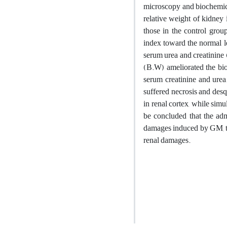
microscopy and biochemica
relative weight of kidney
those in the control grou
index toward the normal le
serum urea and creatinine
(B.W) ameliorated the bioc
serum creatinine and urea
suffered necrosis and desqu
in renal cortex, while sim
be concluded that the adm
damages induced by GM, t
renal damages.