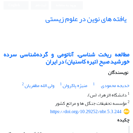
ورود به سامانه
ثبت نام
English
یافته های نوین در علوم زیستی
مطالعه ریخت شناسی، آناتومی و گرده‌شناسی سرده
خورشید صبح (تیره کاسنیان) در ایران
نویسندگان
2
1
1
خدیجه محمودی
منیژه پاکروان
ولی الله مظفریان
1
دانشگاه الزهراء (س)،
2
مؤسسه تحقیقات جنگل ها و مراتع کشور
https://doi.org/10.29252/nbr.5.3.244
چکیده