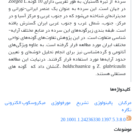
سرده
از تیره کاسنیان، به ­طور تقریبی دارای 10 گونه
L.
Zoegea
در جهان است. این سرده به عنوان یک عنصر ایرانی-تورانی و
مدیترانه‌ای شناخته می‌شود که در جنوب غربی و مرکز آسیا و در
مرکز، جنوب، شمال غرب و جنوب غربی ایران گسترش یافته
است. طبقه ­بندی زیرگونه‌های این سرده در منابع مختلف آرایه­
شناسی متفاوت است. در این پژوهش تفاوت‌های گونه‌های نواحی
مختلف ایران مورد مطالعه قرار گرفته است. به ­علاوه ویژگی‌های
آناتومی و گرده‌شناسی نیز برای انجام تحلیل خوشه‌ای و تعیین
حدود آرایه‌ها مورد استفاده قرار گرفتند. درنهایت این مطالعه
glabricaulis
Z.
و
. baldschuanica
Z
نشان داد که
گونه­ های
مستقلی هستند.
کلیدواژه‌ها
مرکبان
پالینولوژی
تشریح
مورفولوژی
میکروسکوپ الکترونی
نگاره
20.1001.1.24236330.1397.5.3.8.0
موضوعات