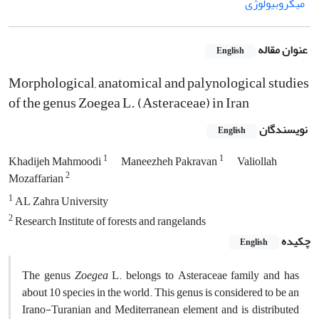
میکروبیولوژی
عنوان مقاله
English
Morphological, anatomical and palynological studies
of the genus Zoegea L. (Asteraceae) in Iran
نویسندگان
English
1
1
Khadijeh Mahmoodi
Maneezheh Pakravan
Valiollah
2
Mozaffarian
1
AL Zahra University
2
Research Institute of forests and rangelands
چکیده
English
The genus
Zoegea
L. belongs to Asteraceae family and has
about 10 species in the world. This genus is considered to be an
Irano-Turanian and Mediterranean element and is distributed