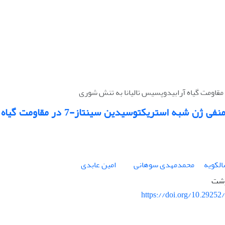
نقش کنترل منفی ژن شبه استریکتوسیدی
لکویه
محمدمهدی سوهانی
امین عابدی
رشت
https://doi.org/10.29252/