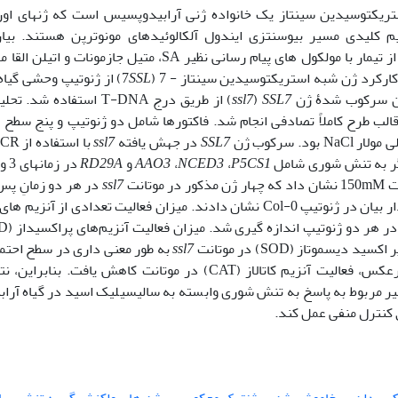
تریکتوسیدین سینتاز یک خانواده ژنی آرابیدوپسیس است
که
ژن­های اور
م کلیدی مسیر بیوسنتزی ایندول آلکالوئیدهای مونوترپن هستند
. بی
ز تیمار با مولکول­ های پیام­ رسانی نظیر
SA
، متیل جازمونات و اتیلن القا 
کارکرد
ژن شبه­ استریکتوسیدین سینتاز - 7 (
SSL
7
)
از ژنوتیپ وحشی گیاه 
ین سرکوب ­شدۀ ژن
SSL7
(
ssl7
) از طریق درج
T-DNA
استفاده شد.
تحلی
الب طرح کاملاً تصادفی انجام شد. فاکتورها شامل دو ژنوتیپ و
NaCl
بود. سرکوب ژن
SSL7
در
جهش ­یافته
ssl7
با استفاده از
PCR
گر به تنش شوری شامل
P5CS1
،
NCED3
،
AAO3
و
RD29A
در زمان­های 3 و 6 ساعت پس از اعمال تیمار
ت
mM
150 نشان داد که چهار ژن مذکور در موتانت
ssl7
در هر دو زمانِ پس ا
ر بیان در ژنوتیپ
Col-0
نشان­ دادند. میزان فعالیت تعدادی از آنزیم ­های
ر هر دو ژنوتیپ اندازه­ گیری شد. میزان فعالیت آنزیم‌های پراکسیداز (
D
ر اکسید دیسموتاز (
SOD
) در موتانت
ssl7
به ­طور
معنی­ داری در سطح احتمال 1 د
کس، فعالیت آنزیم‌ کاتالاز (
CAT
) در موتانت کاهش یافت. بنابراین، ن
 مربوط به پاسخ به تنش شوری وابسته به سالیسیلیک ­اسید در گیاه آراب
 کنترل منفی عمل کند.