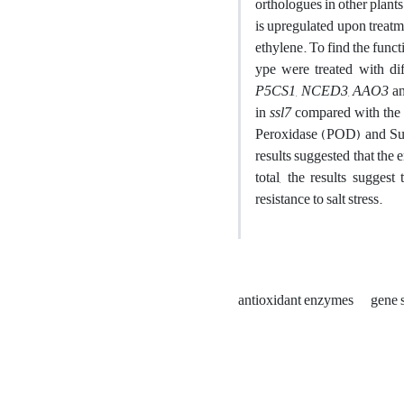
orthologues in other plan
is upregulated upon treatm
ethylene. To find the fun
ype were treated with dif
P5CS1
,
NCED3
,
AAO3
a
in
ssl7
compared with the e
Peroxidase (POD) and Sup
results suggested that the 
total, the results suggest
resistance to salt stress.
antioxidant enzymes
gene 