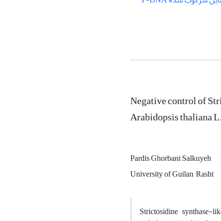
این سرکوب شده T-DNA
Negative control of Stri
Arabidopsis thaliana L
Pardis Ghorbani Salkuyeh
University of Guilan, Rasht
Strictosidine synthase-li