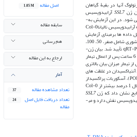
تولوگ آنها در بقیۀ گیاهان
اصل مقاله
1.05 M
ان ژن
SSL7
آرابیدوپسیس
می­ شود. در
این آزمایش به­
سابقه مقاله
آرابیدوپسیس تالیانا
Col-0
ل داده ­ها برمبنای آزمایش
هم رسانی
پنج سطح شوری شامل صفر، 50، 100،
qRT-
تأیید شد. بیان
ژن­
ارجاع به این مقاله
ز تیمار میزان بیان بالاتری
 آنتی­اکسیدان در غلظت­ های
آمار
PO
)، آسکوربات پراکسیداز
رصد
بیشتر از
Col-0
تعداد مشاهده مقاله
37
تایج نشان داد که ژن
SSL7
تعداد دریافت فایل اصل
یدوپسیس نقش دارد و می­
24
مقاله