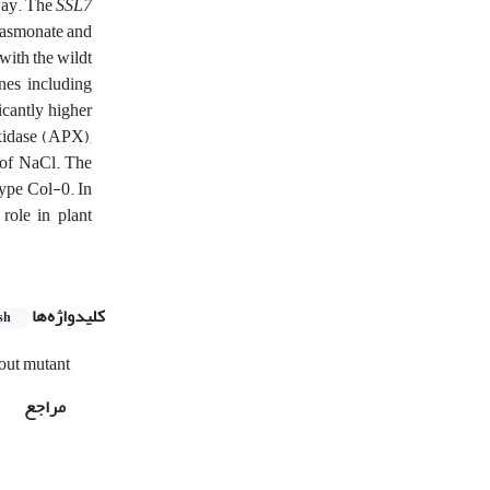
way. The
SSL7
 jasmonate and
 with the wildt
nes including
cantly higher
xidase (APX),
 of NaCl. The
ype Col-0. In
role in plant
کلیدواژه‌ها
sh
ut mutant
مراجع