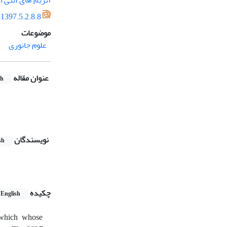
آنزیم های آنتی 
1397.5.2.8.8
موضوعات
علوم جانوری
عنوان مقاله
sh
نویسندگان
sh
چکیده
English
 which whose