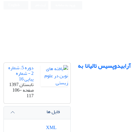
ورود به سامانه
ثبت نام
English
ن سینتاز-7 در مقاومت گیاه آرابیدوپسیس تالیانا به
دوره 5، شماره
2 - شماره
پیاپی 16
تابستان 1397
صفحه
106-
117
فایل ها
XML