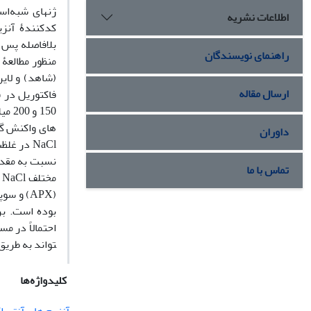
ژن­های شبه
اس
اطلاعات نشریه
کدکنندۀ آنزی
بلافاصله پس ا
راهنمای نویسندگان
منظور مطالعۀ 
(شاهد) و لا
ارسال مقاله
فاکتوریل در ق
150 و 200 میلی ­مولار
های واکنش­ 
داوران
NaCl
در غلظ
نسبت به مقدا
تماس با ما
مختلف
NaCl
د
(
APX
) و سوپ
بوده است. برع
احتمالاً
در مسیر
تواند به طریق
کلیدواژه‌ها