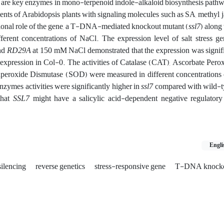
ts are key enzymes in mono-terpenoid indole-alkaloid biosynthesis path
ents of Arabidopsis plants with signaling molecules such as SA, methyl
ctional role of the gene, a T-DNA-mediated knockout mutant (
ssl7
) along
ferent concentrations of NaCl. The expression level of salt stress ge
nd
RD29A
at 150 mM NaCl demonstrated that the expression was signifi
xpression in Col-0. The activities of Catalase (CAT), Ascorbate Pero
eroxide Dismutase (SOD) were measured in different concentrations
enzymes activities were significantly higher in
ssl7
compared with wild-t
 that
SSL7
might have a salicylic acid-dependent negative regulatory 
Engli
silencing
reverse genetics
stress-responsive gene
T-DNA knocko