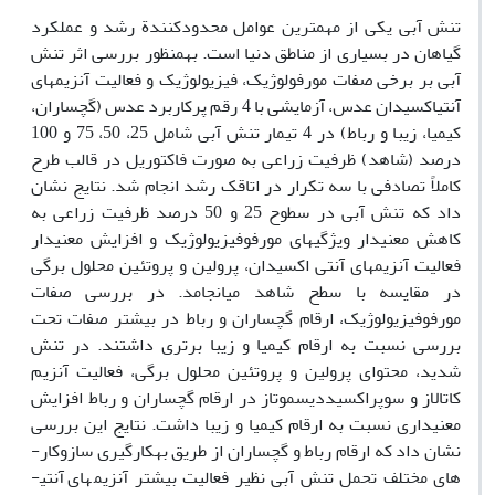
تنش آبی
یکی
از
مهم­ترین
عوامل
محدودکنندة
رشد
و
عمل­کرد
گیاهان
در
بسیاری
از
مناطق
دنیا
است
.
به­منظور بررسی
اثر
تنش
آبی
بر
برخی
صفات
مورفولوژیک، فیزیولوژیک و فعالیت آنزیم­های
آنتی­اکسیدان
عدس، آزمایشی با
4
رقم
پرکاربرد عدس (گچساران،
کیمیا، زیبا و رباط) در
4
تیمار
تنش
آبی
شامل 25، 50، 75 و 100
درصد (شاهد) ظرفیت زراعی به
صورت
فاکتوریل
در
قالب
طرح
کاملاً
تصادفی
با
سه
تکرار در اتاقک رشد
انجام
شد
.
نتایج نشان
داد که تنش آبی در سطوح 25 و 50 درصد ظرفیت زراعی به
کاهش معنی­دار ویژگی­های مورفوفیزیولوژیک و افزایش معنی­دار
فعالیت آنزیم­های آنتی اکسیدان، پرولین و پروتئین محلول برگی
در مقایسه با سطح شاهد می­انجامد. در بررسی صفات
مورفوفیزیولوژیک، ارقام گچساران و رباط در بیشتر صفات تحت
بررسی نسبت به ارقام کیمیا و زیبا برتری داشتند. در تنش
شدید، محتوای پرولین و پروتئین محلول برگی، فعالیت آنزیم
کاتالاز و سوپراکسید­دیسموتاز در ارقام گچساران و رباط افزایش
معنی­داری نسبت به ارقام کیمیا و زیبا داشت. نتایج
این
بررسی
نشان
داد
که
ارقام رباط و گچساران
از
طریق
به­کارگیری
سازوکار­
های
مختلف
تحمل
تنش آبی نظیر فعالیت
بیشتر
آنزیم­های آنتی­