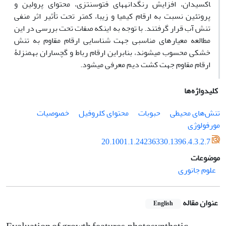
اکسیدان، افزایش
رنگ­دانه­های فتوسنتزی، محتوای پرولین و
پروتئین نسبت
به ارقام کیمیا و زیبا،
کمتر
تحت
تأثیر
اثر منفی
تنش آب
قرار
گرفتند. با توجه به اینکه صفات تحت بررسی در این
مطالعه معیارهای مناسبی جهت شناسایی ارقام مقاوم به تنش
خشکی محسوب می­شوند، بنابراین ارقام رباط و گچساران به­منزلۀ
ارقام مقاوم جهت کشت دیم معرفی می­شود.
کلیدواژه‌ها
تنش‌های محیطی
حبوبات
محتوای کلروفیل
خصوصیات
مورفولوژی
20.1001.1.24236330.1396.4.3.2.7
موضوعات
علوم جانوری
عنوان مقاله
English