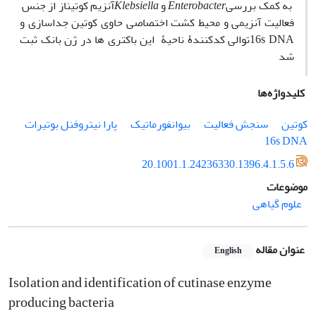
به­ کمک بررسی
Enterobacter
و
Klebsiella
آنزیم کوتیناز از جنس
فعالیت آنزیمی و محیط کشت اختصاصی حاوی کوتین جداسازی و
16s DNA
توالی کدکنندۀ ناحیۀ
این باکتری­ ها در ژن بانک ثبت
شد
کلیدواژه‌ها
کوتین
سنجش فعالیت
بیوانفورماتیک
پارا نیتروفنل بوتیرات
16s DNA
20.1001.1.24236330.1396.4.1.5.6
موضوعات
علوم گیاهی
عنوان مقاله
English
Isolation and identification of cutinase enzyme
producing bacteria