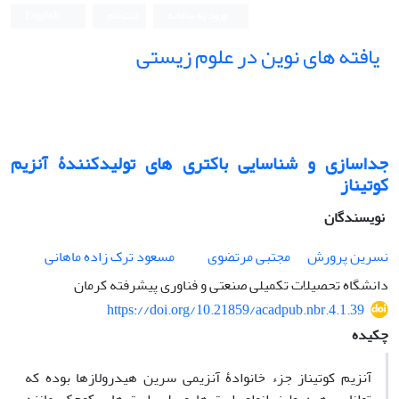
ورود به سامانه
ثبت نام
English
یافته های نوین در علوم زیستی
جداسازی و شناسایی باکتری های تولیدکنندۀ آنزیم
کوتیناز
نویسندگان
نسرین پرورش
مجتبی مرتضوی
مسعود ترک زاده ماهانی
دانشگاه تحصیلات تکمیلی صنعتی و فناوری پیشرفته کرمان
https://doi.org/10.21859/acadpub.nbr.4.1.39
چکیده
آنزیم کوتیناز جزء خانوادۀ آنزیمی سرین هیدرولازها بوده که