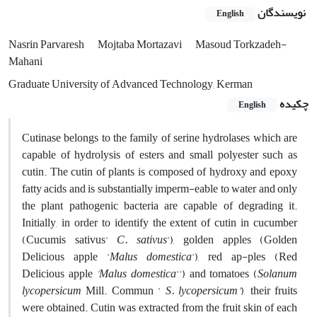
نویسندگان
English
Nasrin Parvaresh
Mojtaba Mortazavi
Masoud Torkzadeh-
Mahani
Graduate University of Advanced Technology, Kerman
چکیده
English
Cutinase belongs to the family of serine hydrolases which are
capable of hydrolysis of esters and small polyester such as
cutin. The cutin of plants is composed of hydroxy and epoxy
fatty acids and is substantially imperm-eable to water and only
the plant pathogenic bacteria are capable of degrading it.
Initially, in order to identify the extent of cutin in cucumber
(Cucumis sativus'
C. sativus
'), golden apples (Golden
Delicious apple '
Malus
domestica
'), red ap-ples (Red
Delicious apple
'Malus domestica
'') and tomatoes (
Solanum
lycopersicum
Mill. Commun '
S. lycopersicum'
), their fruits
were obtained. Cutin was extracted from the fruit skin of each