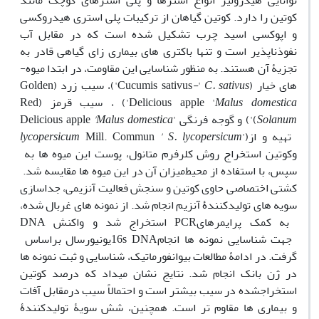
توانایی هیدرولیز انواع استرها و پلی ­استرهای کوچک مانند
کوتین را دار
د
. کوتین گیاهان از ترکیبات پلی­ استری هیدروکسی
و اپوکسی اسید چرب تشکیل شده است که در مقابل آب
نفوذناپذیر است و
تنها باکتری­ های بیماری­ زای گیاهی قادر به
تجزیۀ آن هستند.
به­ منظور شناسایی این مقاومت، در ابتدا
میوه­
های خیار
(Cucumis sativus
C. sativus
'
-
'
)
، سیب زرد
(
Golden
domestica
Malus
Delicious apple '
')
، سیب قرمز (
Red
Solanum
(
') و گوجه فرنگی
'
'Malus domestica
Delicious apple
تهیه و از
')
S. lycopersicum
'
Mill. Commun
lycopersicum
و
کوتین استخراج
روش کلرفرم متانول،
پوست این میوه ­ها به
سپس، با استفاده از محیط
میزان آن در این میوه ­ها مقایسه شد.
کشتی اختصاصی حاوی کوتین و سنجش فعالیت آنزیمی، جداسازی
سویه­ های تولیدکنندۀ آنزیم انجام شد. از نمونه­ های غربال شده،
به­ کمک پرایمرهای
PCR
استخراج شد و واکنش
DNA
جهت شناسایی نمونه­ ها انجام
16s DNA
یونیورسال براساس
گرفت. در ادامۀ مطالعات بیوانفورماتیک، شناسایی و ثبت نمونه­ ها
در ژن بانک انجام شد. نتایج نشان می­داد که درصد کوتین
استخراج­شده در سیب بیشتر است و احتمالاً سیب درمقابل آفات
و بیماری­ ها مقاوم ­تر است. همچنین، شش سویۀ تولیدکنندۀ