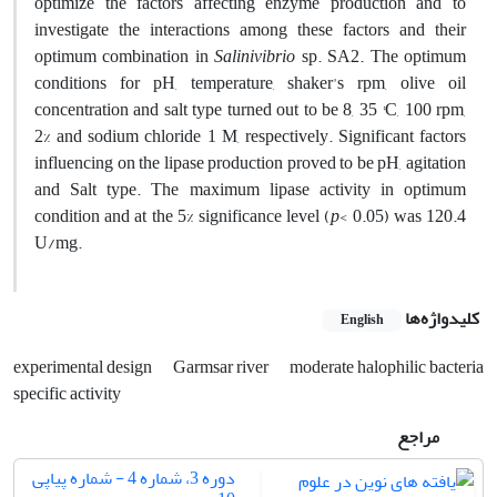
optimize the factors affecting enzyme production and to
investigate the interactions among these factors and their
optimum combination in
Salinivibrio
sp. SA2. The optimum
conditions for pH, temperature, shaker's rpm, olive oil
concentration and salt type turned out to be 8, 35 °C, 100 rpm,
2% and sodium chloride 1 M, respectively. Significant factors
influencing on the lipase production proved to be pH, agitation
and Salt type. The maximum lipase activity in optimum
condition and at the 5% significance level (
p
< 0.05) was 120.4
U/mg.
کلیدواژه‌ها
English
experimental design
Garmsar river
moderate halophilic bacteria
specific activity
مراجع
دوره 3، شماره 4 - شماره پیاپی