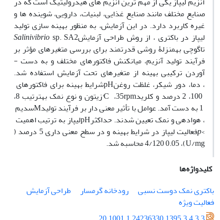
آنزیم لیپاز یکی از مهم­ ترین آنزیم­ های هیدرولیتیک است که در
صنایع مختلف مانند صنایع غذایی، ‌لبنیات، ‌دارویی،‌ شوینده­ ها و
غیره کاربرد دارد. در این آزمایش، به­ منظور بهینه ­سازی تولید
لیپاز در باکتری
، از روش طراحی آزمایش
sp. SA2
Salinivibrio
تاگوچی به­منزلۀ روشی قدرتمند برای بررسی متغیرهای مؤثر‏ بر
فرآیند تولید آنزیم، میان­کنش فاکتورهای مختلف و به­ دست ­
آوردن ترکیبی بهینه از متغیرهای تحت آزمایش استفاده شد.
، ‌دما، دور شیکر، غلظت روغن
pH
شرایط بهینه برای فاکتورهای
100، 2 درصد و کلرید
rpm
35،
°C
زیتون و نوع نمک به­ترتیب 8،
1 به­ دست آمد. عوامل با تأثیر معنی­ دار بر فرآیند تولید
M
سدیم
، هوادهی و نمک تعیین شدند. حداکثر
pH
لیپاز به­ ترتیب اهمیت
<
p
فعالیت لیپاز در شرایط بهینه و در سطح معنی­ داری 5 درصد (
U/mg
)،
0.05
4/120
محاسبه شد.
کلیدواژه‌ها
باکتری نمک دوست نسبی
رودخانه گرمسار
طراحی آزمایش
فعالیت ویژه
20.1001.1.24236330.1395.3.4.3.3