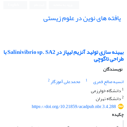
ورود به سامانه
ثبت نام
English
یافته های نوین در علوم زیستی
بهینه سازی تولید آنزیم لیپاز در Salinivibrio sp. SA2 با
طراحی تاگوچی
نویسندگان
2
1
انسیه صالح قمری
محمدعلی آموزگار
1
دانشگاه خوارزمی
2
دانشگاه تهران
https://doi.org/10.21859/acadpub.nbr.3.4.288
چکیده