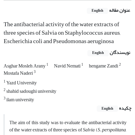
عنوان مقاله
English
The antibacterial activity of the water extracts of
three species of Salvia on Staphylococcus aureus,
Escherichia coli and Pseudomonas aeruginosa
نویسندگان
English
1
1
2
Asghar Mosleh Arany
Navid Nemati
hengame Zandi
3
Mostafa Naderi
1
Yazd University
2
shahid sadoughi university
3
ilam university
چکیده
English
The aim of this study was to evaluate the antibacterial activity
of the water extracts of three species of
Salvia
(
S. perspolitana
,