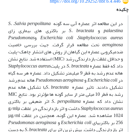
https://doi.org/10.29252/nbr.6.4.446
چکیده
در این مطالعه اثر عصاره آبی سه گونه
Salvia perspolitana
،
S.
palaestina
و
S. bracteata
بر باکتری­ های بیماری­ زای
Staphylococcus aureus
،
Escherichia coli
و
Pseudomonas
aeroginosa
تحت مطالعه قرار گرفت. جهت بررسی خاصیت
ضدمیکروبی عصاره این گیاهان از روش ­های انتشار چاهک-پلیت
و حداقل غلظت بازدارندگی رشد (
MIC
) استفاده شد. نتایج نشان
داد که فقط عصاره
S. bracteata
در پلیت
Staphylococcus aureus
هاله ­عدم­ رشد به ­قطر 9 میلی­متر تشکیل داد. عصاره هر سه گیاه
در
Escherichia coli
و
Pseudomonas aeroginosa
هاله ­عدم­ رشد
تشکیل دادند. تاثیر عصاره
S. bracteata
با تشکیل هاله عدم
رشد به ­قطر 10 میلی ­متر از سایر گونه­ ها مؤثر­تر بود. نتایج
MIC
نشان داد که عصاره
S. perspolitana
اثر ضعیفی بر باکتری
Staphylococcus aureus
داشت و اثر بازدارندگی در غلظت
µ
g/ml
1024
مشاهده شد. عصاره این گونه، همچنین در غلظت
µg/ml
256 بر باکتری­های
Escherichia coli
و
Pseudomonas aeroginosa
اثر بازدارندگی داشت. بیش ­ترین اثر برای
S. bracteata
به دست