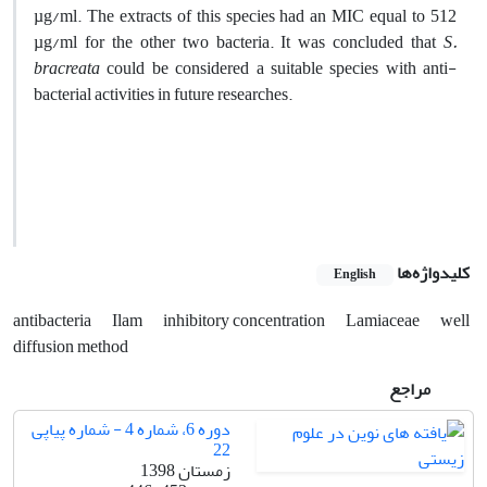
µg/ml. The extracts of this species had an MIC equal to 512
µg/ml for the other two bacteria. It was concluded that
S.
bracreata
could be considered a suitable species with anti-
bacterial activities in future researches.
کلیدواژه‌ها
English
antibacteria
Ilam
inhibitory concentration
Lamiaceae
well
diffusion method
مراجع
دوره 6، شماره 4 - شماره پیاپی
22
زمستان 1398