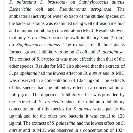
S. palaestina
,
S. bracteata
) on
Staphylococcus aureus
,
Escherichia coli
and
Pseudomonas aeroginosa
. The
antibacterial activity of water extracts of the studied species on
the bacterial strains was examined using well diffusion method
and minimum inhibitory concentration (MIC). Results showed
that only
S. bracteata
formed growth inhibitory zone (9 mm)
on
Staphylococcus aureus
. The extracts of all three plants
formed growth inhibitory zone on
E.coli
and
P. aeroginosa
.
The extract of
S. bracteata
was more effective than that of the
other species. Results for MIC also showed that the extracts of
S. perspolitana
had the lowest effect on
St. aureus
and its MIC
was observed in a concentration of 1024 µg/ml. The extracts
of this species had the inhibitory effect in a concentration of
256 µg/ml. The uppermost inhibitory effect was provided by
the extract of
S. bracteata
, since the minimum inhibitory
concentration of this species for
S. aureus
was equal to 64
µg/ml; and for the other two bacteria, it was equal to 128
µg/ml. The extracts of
S. palaestina
had the lowest effect on
S.
aureus
and its MIC was observed in a concentration of 1024