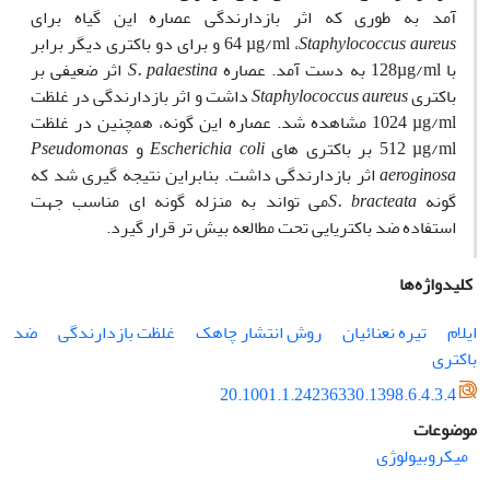
آمد به­ طوری که اثر بازدارندگی عصاره این گیاه برای
Staphylococcus aureus
،
µg/ml
64 و برای دو باکتری دیگر برابر
با
µg/ml
128 به ­دست آمد.
عصاره
S. palaestina
اثر ضعیفی بر
باکتری
Staphylococcus aureus
داشت و اثر بازدارندگی در غلظت
µg/ml
1024
مشاهده شد. عصاره این گونه، همچنین در غلظت
µg/ml
512 بر باکتری ­های
Escherichia coli
و
Pseudomonas
aeroginosa
اثر بازدارندگی داشت.
بنابراین نتیجه ­گیری شد که
گونه
S. bracteata
می­ تواند به منزله گونه ­ای مناسب جهت
استفاده
ضد باکتریایی تحت مطالعه بیش تر قرار گیرد.
کلیدواژه‌ها
ایلام
تیره نعنائیان
روش انتشار چاهک
غلظت بازدارندگی
ضد
باکتری
20.1001.1.24236330.1398.6.4.3.4
موضوعات
میکروبیولوژی