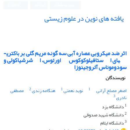
ورود به سامانه
ثبت نام
English
یافته های نوین در علوم زیستی
اثر ضد میکروبی عصاره آبی سه گونه مریم­ گلی بر باکتری­
های استافیلوکوکوس ­اورئوس، اشرشیاکولی و
سودوموناس آئروجینوزا
نویسندگان
2
1
1
اصغر مصلح آرانی
نوید نعمتی
هنگامه زندی
مصطفی
3
نادری
1
دانشگاه یزد
2
دانشگاه شهید صدوقی
3
دانشگاه ایلام