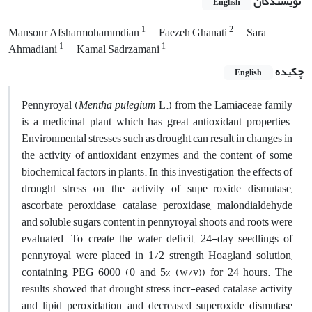
نویسندگان
English
1
2
Mansour Afsharmohammdian
Faezeh Ghanati
Sara
1
1
Ahmadiani
Kamal Sadrzamani
چکیده
English
Pennyroyal (
Mentha pulegium
L.) from the Lamiaceae family
is a medicinal plant which has great antioxidant properties.
Environmental stresses such as drought can result in changes in
the activity of antioxidant enzymes and the content of some
biochemical factors in plants. In this investigation, the effects of
drought stress on the activity of supe-roxide dismutase,
ascorbate peroxidase, catalase, peroxidase, malondialdehyde
and soluble sugars content in pennyroyal shoots and roots were
evaluated. To create the water deficit, 24-day seedlings of
pennyroyal were placed in 1/2 strength Hoagland solution,
containing PEG 6000 (0 and 5% (w/v)) for 24 hours. The
results showed that drought stress incr-eased catalase activity
and lipid peroxidation and decreased superoxide dismutase