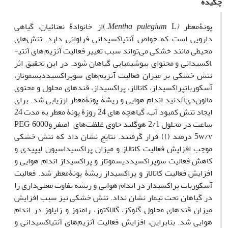
چکیده
پونۀ
معطر
(Mentha pulegium
L.)
از خانوادۀ نعنائیان، گیاهی
دارویی است که خواص آنتی­اکسیدانی فراوانی دارد. تنش‌های
محیطی مانند خشکی می‌تواند سبب تغییر فعالیت آنزیم‌های آنتی­
اکسیدانی و
محتوای
بیوشیمیایی گیاهان شود. در این تحقیق اثر
تنش خشکی بر میزان فعالیت آنزیم‌های
سوپراکسید­دیسموتاز،
آسکوربات­پراکسیداز، کاتالاز، پراکسیداز، قندهای محلول و محتوی
مالون‌دی‌آلدئید اندام هوایی و ریشۀ پونۀ­معطر ارزیابی شد. برای
ایجاد تنش کمبود آب، گیاهچه­ های 24 روزۀ پونۀ معطر به­ مدت 24
ساعت در محلول 2/1 هوگلند حاوی غلظت‌های
(صفر و
PEG 6000
w/v
5 درصد (
))
قرار گرفتند.
نتایج نشان داد که تنش خشکی
موجب افزایش فعالیت کاتالاز و میزان پراکسیداسیون لیپیدی و
کاهش فعالیت سوپراکسید­دیسموتاز و پراکسیداز اندام هوایی و
افزایش فعالیت کاتالاز و پراکسیداز ریشۀ پونۀ­معطر شد. فعالیت
آسکوربات پراکسیداز در اندام هوایی و ریشه تفاوت معنی‌داری را
در گیاهان تحت­ تیمار نشان نداد. تنش خشکی نیز سبب افزایش
میزان قندهای محلول گلوکز، گالاکتوز، رامنوز و زایلوز در اندام
هوایی شد. بنابراین، افزایش فعالیت آنزیم‌های آنتی­اکسیدانی و