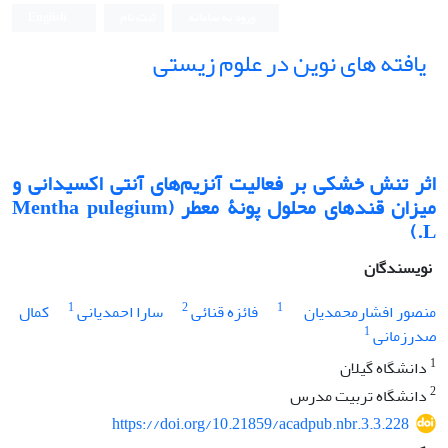
ورود به سامانه
ثبت نام
English
یافته های نوین در علوم زیستی
اثر تنش خشکی بر فعالیت آنزیم‌های آنتی اکسیدانی و
میزان قندهای محلول پونۀ معطر (Mentha pulegium
L.)
نویسندگان
1
2
1
منصور افشارمحمدیان
فائزه قنائی
سارا احمدیانی
کمال
1
صدرزمانی
1
دانشگاه گیلان
2
دانشگاه تربیت مدرس
https://doi.org/10.21859/acadpub.nbr.3.3.228