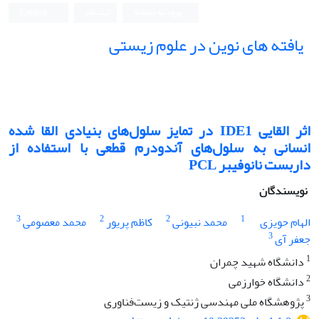
ورود به سامانه
ثبت نام
English
یافته های نوین در علوم زیستی
اثر القایی IDE1 در تمایز سلول‌های بنیادی القا شده
انسانی به سلول‌های آندودرم قطعی با استفاده از
داربست نانوفیبر PCL
نویسندگان
3
2
2
1
الهام حویزی
محمد نبیونی
کاظم پریور
محمد معصومی
3
جعفر آی
1
دانشگاه شهید چمران
2
دانشگاه خوارزمی
3
پژوهشگاه ملی مهندسی ژنتیک و زیست‌فناوری