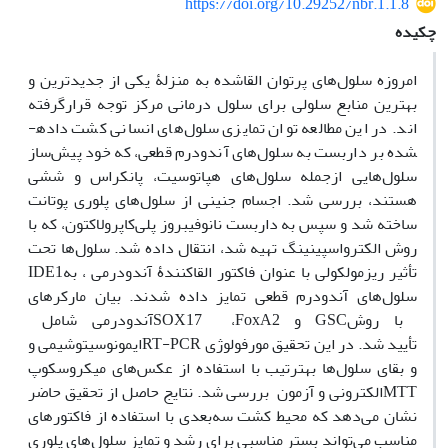
https://doi.org/10.29252/nbr.1.1.8
چکیده
امروزه سلول‌های
پرتوان
القاشده به منزلۀ یکی از جدیدترین و
بهترین منابع سلولی برای سلول درمانی مرکز توجه قرار­گرفته
اند. در این مطالعه توان تمایزی سلول‌های انسانی کشت داده­
شده بر داربست به سلول‌های آندودرم قطعی، که خود پیش‌ساز
سلول‌هایی از­جمله سلول‌های هپاتوسیت، پانکراس و ششی
هستند، بررسی شد. اجسام جنینی از سلول‌های پلوری پوتانت
ساخته شد و سپس به داربست نانوفیبروز پلی‌کاپرولاکتون، که با
روش الکترواسپینینگ تهیه شد، انتقال داده شد. سلول‌ها تحت
تأثیر ریزمولکولی با عنوان فاکتور القاکنندۀ آندودرمی
، به
IDE1
سلول‌های آندودرم قطعی تمایز داده شدند. بیان مارکرهای
با روش
GSC
و
FoxA2
،
SOX17
آندودرمی شامل
تأیید شد. در این تحقیق مورفولوژی
RT-PCR
ایمونوسیتوشیمی و
و بقای سلول‌ها به­ترتیب با استفاده از عکس‌های میکروسکوپ
MTT
الکترونی و آزمون
بررسی شد.
نتایج حاصل از تحقیق حاضر
نشان می‌دهد که محیط کشت سه‌بعدی با استفاده از فاکتورهای
مناسب می‌تواند بستر مناسبی برای رشد و تمایز سلول‌های پلوری