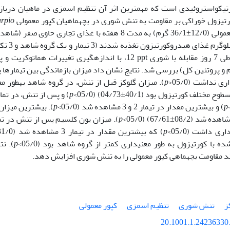
رتیزول خوراکی بر مقاومت به تنش شوری در بچه­ماهیان کپور معمولی
arpio
میلی­گرم ب
با شوری
ppt
12، با اندازه­­گیری تغییرات هماتوکریت و
ی نداشت (05/0<
p
). میزان گلوکز قبل از تنش، در گروه شاهد به­طور معنی
مختلف کورتیزول بود (40/1±04/73) (05/0>
p
) و پس از تنش، در تما
p
) و بیشترین مقدار در تیمار 2 و 3 مشاهده شد (05/0>
p
). بیشترین میزا
(08/2±67/61) (05/0>
p
). میزان یون کلسیم پس از تنش در تم
ری داشت (05/0>
p
ده با کورتیزول به طور معنی­داری کمتر از گروه شاهد بود (05/0>
p
). نت
ند مقاومت بچه­ماهی کپور معمولی را به تنش شوری افزایش دهد.
ز
تنش شوری
تنظیم اسمزی
کپور معمولی
20.1001.1.24236330.