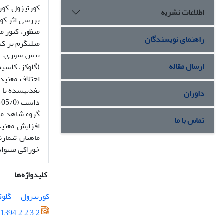
اطلاعات نشریه
بررسی اثر کو
راهنمای نویسندگان
تنش شوری، طی 7 روز مقابله 
ارسال مقاله
اختلاف معنی­دار
تغذیه­شده با سطوح 
داوران
داشت (05/0>
گروه شاهد مشاهده شد 
تماس با ما
افزایش معنی­دا
ماهیان تیمار­ش
خوراکی می­توا
کلیدواژه‌ها
کورتیزول
گلوک
1394.2.2.3.2