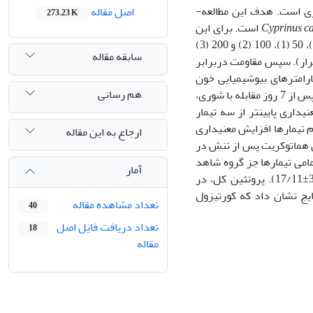
کورتیزول کورتیکواستروئیدی است که مهم­ترین اثر آن تنظیم اسمزی در ماهیان دریازی است. هدف این مطالعه­
اصل مقاله
273.23 K
Cyprinus c
است. برای این
منظور، کپور معمولی (12/0±36/1 گرم) به مدت 8 هفته با غذای تجاری حاوی صفر (شاهد)، 50 (1)، 100 (2) و 200 (3)
سابقه مقاله
ر کیلوگرم غذای هیدروکورتیزون تغذیه شدند (3 تیمار و یک گروه شاهد و 3 تکرار). سپس مقاومت در­برابر
 پارامترهای بیوشیمیایی خون
هم رسانی
(گلوکز، کلسیم و پروتئین کل) بررسی شد. نتایج نشان داد میزان بازماندگی بین تیمارها پس از 7 روز مقابله با شوری،
­داری پایین­تر از سه تیمار
م تیمارها افزایش معنی­داری
ارجاع به این مقاله
ن هماتوکریت پس از تنش در
امی تیمارها جز گروه شاهد
آمار
) که بیشترین مقدار در تیمار 3 مشاهده شد (31/0±17/11). پروتئین کل، در
ایج نشان داد که کورتیزول
تعداد مشاهده مقاله
40
تعداد دریافت فایل اصل
18
مقاله