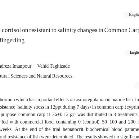
Engli
l cortisol on resistant to salinity changes in Common Ca
fingerling
Engli
reza Imanpour
Vahid Taghizade
ura l Sciences and Natural Resources ,
d hormon which has important effects on osmoregulation in marine fish. In 
resistance (salinity stress in 12ppt during 7 days) in common carp (cyprin
s purpose, common carp (1.36±0.12 gr) was distributed in 3 treatments
d fed with commercial food containing 0 (control), 50, 100 and 200
eeks. At the end of the trial, hematocrit, biochemical blood paramet
 and resistance of fish were determined. The results showed no significan