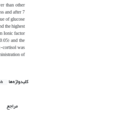
wer than other
ess and after 7
lue of glucose
nd the highest
m Ionic factor
<0.05) and the
at-cortisol was
inistration of
کلیدواژه‌ها
sh
مراجع