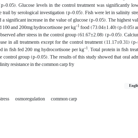
(p>0.05). Glucose levels in the control treatment was significantly lo
e trail by serological investigation (p<0.05). Fish were let in salinity str
 a significant increase in the value of glucose (p<0.05). The highest va
-1
ed 100 and 200mg hydrocortisone per kg
food
)
73.04±1.40) (p<0.05) a
bserved after stress in the control group (61.67±2.08) (p<0.05). Calciu
ase in all treatments except for the control treatment (11.17±0.31) (p
-1
d in fish fed 200 mg hydrocortisone per kg
. Total protein in fish tre
he control group (p<0.05). The results of this study showed that oral adm
linity resistance in the common carp fry
Engli
stress
osmoregulation
common carp