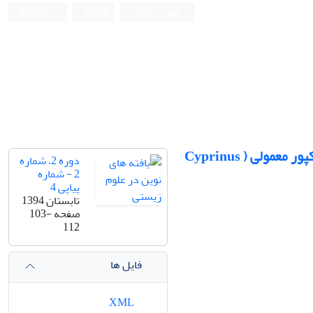
ورود به سامانه
ثبت نام
English
اثر بلندمدت کورتیزول خوراکی بر مقاومت به تنش شوری در بچه‌ماهیان کپور معمولی ( Cyprinus
دوره 2، شماره
2 - شماره
پیاپی 4
تابستان 1394
صفحه
103-
112
فایل ها
XML