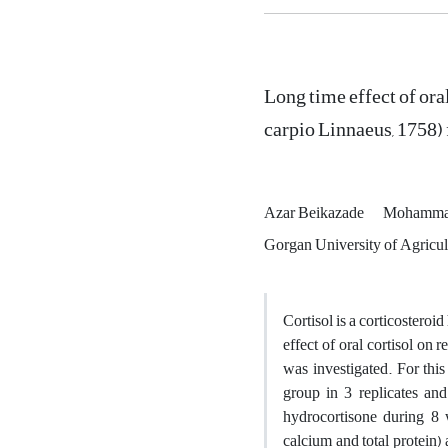
Long time effect of ora
carpio Linnaeus, 1758) 
Azar Beikazade
Mohammad
Gorgan University of Agricult
Cortisol is a corticosteroi
effect of oral cortisol on 
was investigated. For thi
group in 3 replicates an
hydrocortisone during 8 w
calcium and total protein)