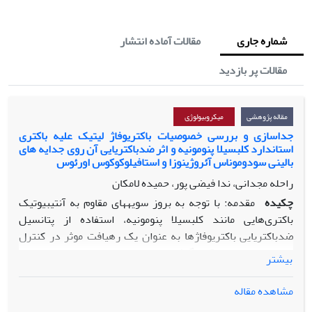
شماره جاری
مقالات آماده انتشار
مقالات پر بازدید
مقاله پژوهشی
میکروبیولوژی
جداسازی و بررسی خصوصیات باکتریوفاژ لیتیک علیه باکتری
استاندارد کلبسیلا پنومونیه و اثر ضدباکتریایی آن روی جدایه های
بالینی سودوموناس آئروژینوزا و استافیلوکوکوس اورئوس
راحله مجدانی، ندا فیضی پور، حمیده لامکان
چکیده
مقدمه: با توجه به بروز سویه­های مقاوم به آنتی­بیوتیک
باکتری‌هایی مانند کلبسیلا پنومونیه، استفاده از پتانسیل
ضدباکتریایی باکتریوفاژها به­ عنوان یک رهیافت­ موثر در کنترل
عفونت­ها مورد توجه قرار گرفته است.
بیشتر
مواد و روش­ها: پس از جداسازی باکتریوفاژ لیتیک (
PKpMa1/19
)
مشاهده مقاله
علیه باکتری کلبسیلا پنومونیه
PTCC 1290
از فاضلاب شهری