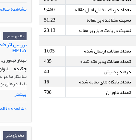
مشاهده مقاله
تعداد دریافت فایل اصل مقاله
9,460
پرتراکم و شرق
نسبت مشاهده بر مقاله
51.23
کاراپاس لاک­
7/21
±
6/87 عدد در هر لانه
نسبت دریافت فایل بر مقاله
23.13
تخم­های طبیعی
مقاله پژوهشی
دارای قطر
2/2
بررسی اثر ضد 
HELA
تعداد مقالات ارسال شده
1,095
می­دهد که لاک­
فارس بالاتر ول
مهناز تیموری،
تعداد مقالات پذیرفته شده
435
چکیده
نانول
درصد پذیرش
40
ساختارها در در
تعداد پایگاه های نمایه شده
16
یا پلیمرهای پو
تعداد داوران
708
بیشتر
رحم رده HELA است. از تست MTT، جهت بررسی میزان بقای سلولی استفاده شد. میزان بیان ژن
پوشش‌داده‌ شده
مشاهده مقاله
و کافئیک اسید به ترتیب 724/10، 696/6، 1
کیتوزان حاوی ک
کافئیک‌ اسید 
مقاله پژوهشی