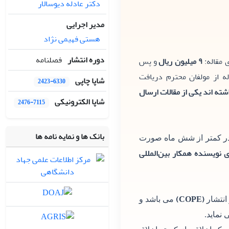
دکتر عادله دیوسالار
مدیر اجرایی
هستی فهیمی نژاد
دوره انتشار
فصلنامه
 مقاله:
۹ میلیون ریال
و پس
 از مولفان محترم دریافت
شاپا چاپی
2423-6330
اله با نشریه همکاری داشته اند یکی از مقالات ارسال
شاپا الکترونیکی
2476-7115
بانک ها و نمایه نامه ها
 در کمتر از شش ماه صورت
 نویسنده همکار بین‌المللی
(COPE)
 انتشار
می باشد و
 نماید.