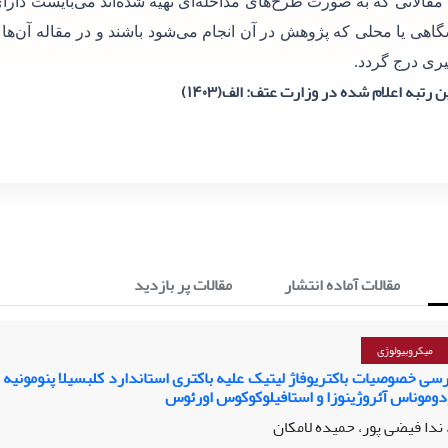
 مقالاتی که به صورت طرح‌های مداخله‌ای تهیه شده‌اند می‌بایست دارای
گاهی یا محلی که پژوهش در آن انجام می‌شود باشند و در مقاله آن‌ها
ری درج گردد.
 رتبه اعلام شده در وزارت عتف: الف(۱۴۰۳)
مقالات آماده انتشار
مقالات پر بازدید
میکروبیولوژی
سی خصوصیات باکتریوفاژ لیتیک علیه باکتری استاندارد کلبسیلا پنومونیه و
دوموناس آئروژینوزا و استافیلوکوکوس اورئوس
ندا فیضی پور، حمیده لامکان