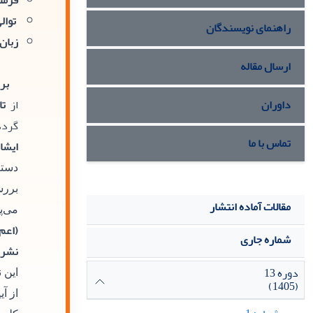
فرمت
توالی
راهنمای نویسندگان
زبان:
ارسال مقاله
بر
داوران
از
تا
گردد
تماس با ما
ایشا
دستر
بررس
مقالات آماده انتشار
می‌پ
(اعم 
شماره جاری
نشریه و
دوره 13
این 
(1405)
از آ