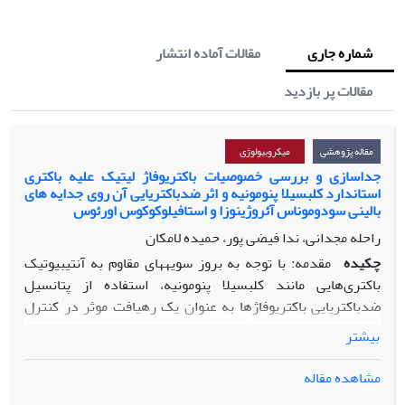
شماره جاری
مقالات آماده انتشار
مقالات پر بازدید
مقاله پژوهشی
میکروبیولوژی
جداسازی و بررسی خصوصیات باکتریوفاژ لیتیک علیه باکتری
استاندارد کلبسیلا پنومونیه و اثر ضدباکتریایی آن روی جدایه های
بالینی سودوموناس آئروژینوزا و استافیلوکوکوس اورئوس
راحله مجدانی، ندا فیضی پور، حمیده لامکان
چکیده
مقدمه: با توجه به بروز سویه­های مقاوم به آنتی­بیوتیک
باکتری‌هایی مانند کلبسیلا پنومونیه، استفاده از پتانسیل
ضدباکتریایی باکتریوفاژها به­ عنوان یک رهیافت­ موثر در کنترل
عفونت­ها مورد توجه قرار گرفته است.
بیشتر
مواد و روش­ها: پس از جداسازی باکتریوفاژ لیتیک (
PKpMa1/19
)
مشاهده مقاله
علیه باکتری کلبسیلا پنومونیه
PTCC 1290
از فاضلاب شهری