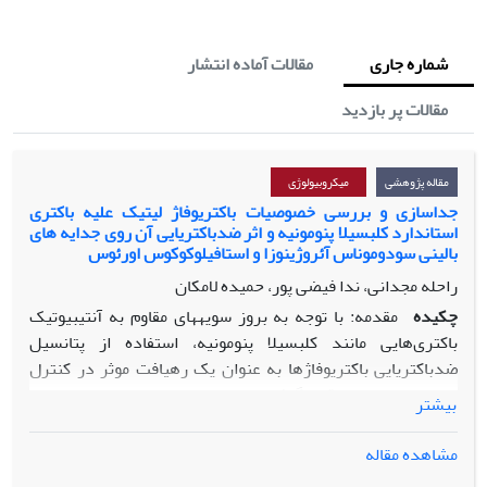
شماره جاری
مقالات آماده انتشار
مقالات پر بازدید
مقاله پژوهشی
میکروبیولوژی
جداسازی و بررسی خصوصیات باکتریوفاژ لیتیک علیه باکتری
استاندارد کلبسیلا پنومونیه و اثر ضدباکتریایی آن روی جدایه های
بالینی سودوموناس آئروژینوزا و استافیلوکوکوس اورئوس
راحله مجدانی، ندا فیضی پور، حمیده لامکان
چکیده
مقدمه: با توجه به بروز سویه­های مقاوم به آنتی­بیوتیک
باکتری‌هایی مانند کلبسیلا پنومونیه، استفاده از پتانسیل
ضدباکتریایی باکتریوفاژها به­ عنوان یک رهیافت­ موثر در کنترل
عفونت­ها مورد توجه قرار گرفته است.
بیشتر
مواد و روش­ها: پس از جداسازی باکتریوفاژ لیتیک (
PKpMa1/19
)
مشاهده مقاله
علیه باکتری کلبسیلا پنومونیه
PTCC 1290
از فاضلاب شهری