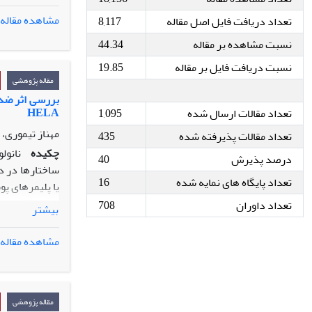
مشاهده مقاله
تعداد دریافت فایل اصل مقاله
8,117
پرتراکم و شرق
نسبت مشاهده بر مقاله
44.34
کاراپاس لاک­
7/21
±
6/87 عدد در هر لانه
نسبت دریافت فایل بر مقاله
19.85
تخم­های طبیعی
مقاله پژوهشی
دارای قطر
2/2
بررسی اثر ضد 
HELA
تعداد مقالات ارسال شده
1,095
می­دهد که لاک­
فارس بالاتر ول
مهناز تیموری،
تعداد مقالات پذیرفته شده
435
چکیده
نانول
درصد پذیرش
40
ساختارها در در
تعداد پایگاه های نمایه شده
16
یا پلیمرهای پو
تعداد داوران
708
بیشتر
رحم رده HELA است. از تست MTT، جهت بررسی میزان بقای سلولی استفاده شد. میزان بیان ژن
پوشش‌داده‌ شده
مشاهده مقاله
و کافئیک اسید به ترتیب 724/10، 696/6، 1
کیتوزان حاوی ک
کافئیک‌ اسید 
مقاله پژوهشی