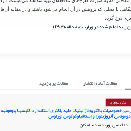
 مقالاتی که به صورت طرح‌های مداخله‌ای تهیه شده‌اند می‌بایست دارای
گاهی یا محلی که پژوهش در آن انجام می‌شود باشند و در مقاله آن‌ها
ری درج گردد.
 رتبه اعلام شده در وزارت عتف: الف(۱۴۰۳)
مقالات آماده انتشار
مقالات پر بازدید
میکروبیولوژی
سی خصوصیات باکتریوفاژ لیتیک علیه باکتری استاندارد کلبسیلا پنومونیه و
دوموناس آئروژینوزا و استافیلوکوکوس اورئوس
ندا فیضی پور، حمیده لامکان