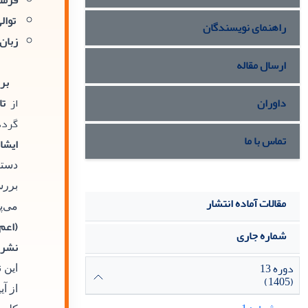
فرمت
توالی
راهنمای نویسندگان
زبان:
ارسال مقاله
بر
داوران
از
تا
گردد
تماس با ما
ایشا
دستر
بررس
مقالات آماده انتشار
می‌پ
(اعم 
شماره جاری
نشریه و
دوره 13
این 
(1405)
از آ