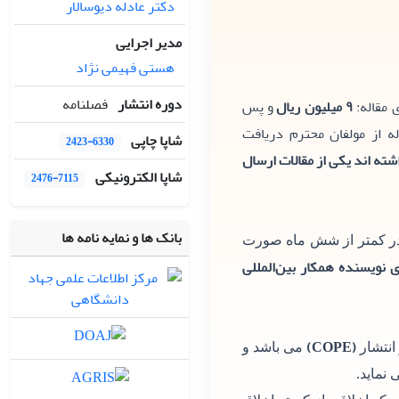
دکتر عادله دیوسالار
مدیر اجرایی
هستی فهیمی نژاد
دوره انتشار
فصلنامه
 مقاله:
۹ میلیون ریال
و پس
 از مولفان محترم دریافت
شاپا چاپی
2423-6330
اله با نشریه همکاری داشته اند یکی از مقالات ارسال
شاپا الکترونیکی
2476-7115
بانک ها و نمایه نامه ها
 در کمتر از شش ماه صورت
 نویسنده همکار بین‌المللی
(COPE)
 انتشار
می باشد و
 نماید.