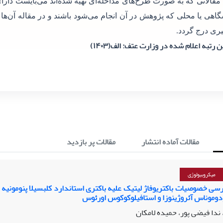
 مقالاتی که به صورت طرح‌های مداخله‌ای تهیه شده‌اند می‌بایست دارای
گاهی یا محلی که پژوهش در آن انجام می‌شود باشند و در مقاله آن‌ها
ری درج گردد.
 رتبه اعلام شده در وزارت عتف: الف(۱۴۰۳)
مقالات آماده انتشار
مقالات پر بازدید
میکروبیولوژی
سی خصوصیات باکتریوفاژ لیتیک علیه باکتری استاندارد کلبسیلا پنومونیه و
دوموناس آئروژینوزا و استافیلوکوکوس اورئوس
ندا فیضی پور، حمیده لامکان