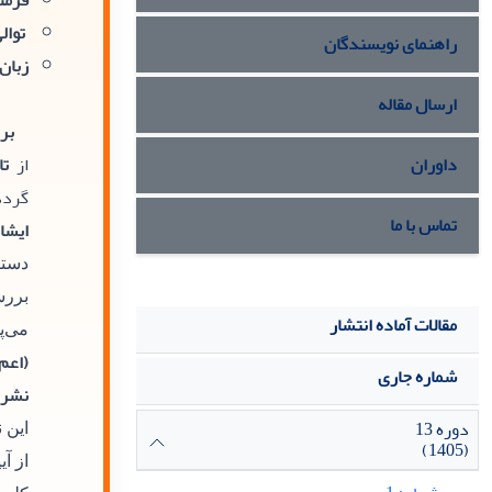
فرمت
توالی
راهنمای نویسندگان
زبان:
ارسال مقاله
بر
داوران
از
تا
گردد
تماس با ما
ایشا
دستر
بررس
مقالات آماده انتشار
می‌پ
(اعم 
شماره جاری
نشریه و
دوره 13
این 
(1405)
از آ