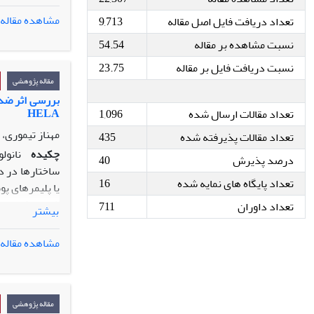
مشاهده مقاله
تعداد دریافت فایل اصل مقاله
9,713
پرتراکم و شرق
نسبت مشاهده بر مقاله
54.54
کاراپاس لاک­
7/21
±
6/87 عدد در هر لانه
نسبت دریافت فایل بر مقاله
23.75
تخم­های طبیعی
مقاله پژوهشی
دارای قطر
2/2
بررسی اثر ضد 
HELA
تعداد مقالات ارسال شده
1,096
می­دهد که لاک­
فارس بالاتر ول
مهناز تیموری،
تعداد مقالات پذیرفته شده
435
چکیده
نانول
درصد پذیرش
40
ساختارها در در
تعداد پایگاه های نمایه شده
16
یا پلیمرهای پو
تعداد داوران
711
بیشتر
رحم رده HELA است. از تست MTT، جهت بررسی میزان بقای سلولی استفاده شد. میزان بیان ژن
پوشش‌داده‌ شده
مشاهده مقاله
و کافئیک اسید به ترتیب 724/10، 696/6، 1
کیتوزان حاوی ک
کافئیک‌ اسید 
مقاله پژوهشی