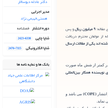
دکتر عادله دیوسالار
مدیر اجرایی
هستی فهیمی نژاد
دوره انتشار
فصلنامه
 مقاله:
۹ میلیون ریال
و پس
 از مولفان محترم دریافت
شاپا چاپی
2423-6330
اله با نشریه همکاری داشته اند یکی از مقالات ارسال
شاپا الکترونیکی
2476-7115
بانک ها و نمایه نامه ها
 در کمتر از شش ماه صورت
 نویسنده همکار بین‌المللی
(COPE)
 انتشار
می باشد و
 نماید.