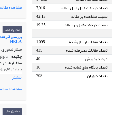
مشاهده مقاله
تعداد دریافت فایل اصل مقاله
7,916
پرتراکم و شرق
نسبت مشاهده بر مقاله
42.13
کاراپاس لاک­
7/21
±
6/87 عدد در هر لانه
نسبت دریافت فایل بر مقاله
19.35
تخم­های طبیعی
مقاله پژوهشی
دارای قطر
2/2
بررسی اثر ضد 
HELA
تعداد مقالات ارسال شده
1,095
می­دهد که لاک­
فارس بالاتر ول
مهناز تیموری،
تعداد مقالات پذیرفته شده
435
چکیده
نانول
درصد پذیرش
40
ساختارها در در
تعداد پایگاه های نمایه شده
16
یا پلیمرهای پو
تعداد داوران
708
بیشتر
رحم رده HELA است. از تست MTT، جهت بررسی میزان بقای سلولی استفاده شد. میزان بیان ژن
پوشش‌داده‌ شده
مشاهده مقاله
و کافئیک اسید به ترتیب 724/10، 696/6، 1
کیتوزان حاوی ک
کافئیک‌ اسید 
مقاله پژوهشی