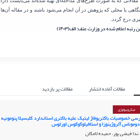
 مقالاتی که به صورت طرح‌های مداخله‌ای تهیه شده‌اند می‌بایست دارای
گاهی یا محلی که پژوهش در آن انجام می‌شود باشند و در مقاله آن‌ها
ری درج گردد.
 رتبه اعلام شده در وزارت عتف: الف(۱۴۰۳)
مقالات آماده انتشار
مقالات پر بازدید
میکروبیولوژی
سی خصوصیات باکتریوفاژ لیتیک علیه باکتری استاندارد کلبسیلا پنومونیه و
دوموناس آئروژینوزا و استافیلوکوکوس اورئوس
ندا فیضی پور، حمیده لامکان