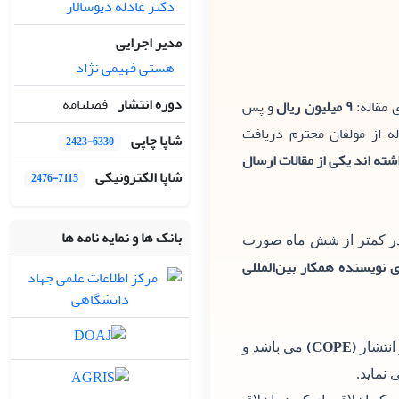
دکتر عادله دیوسالار
مدیر اجرایی
هستی فهیمی نژاد
دوره انتشار
فصلنامه
 مقاله:
۹ میلیون ریال
و پس
 از مولفان محترم دریافت
شاپا چاپی
2423-6330
اله با نشریه همکاری داشته اند یکی از مقالات ارسال
شاپا الکترونیکی
2476-7115
بانک ها و نمایه نامه ها
 در کمتر از شش ماه صورت
 نویسنده همکار بین‌المللی
(COPE)
 انتشار
می باشد و
 نماید.