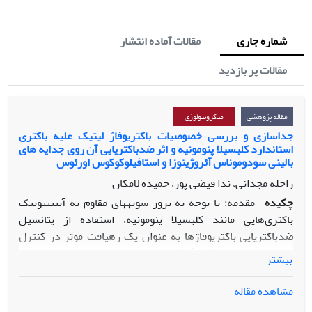
شماره جاری
مقالات آماده انتشار
مقالات پر بازدید
مقاله پژوهشی
میکروبیولوژی
جداسازی و بررسی خصوصیات باکتریوفاژ لیتیک علیه باکتری
استاندارد کلبسیلا پنومونیه و اثر ضدباکتریایی آن روی جدایه های
بالینی سودوموناس آئروژینوزا و استافیلوکوکوس اورئوس
راحله مجدانی، ندا فیضی پور، حمیده لامکان
چکیده
مقدمه: با توجه به بروز سویه­های مقاوم به آنتی­بیوتیک
باکتری‌هایی مانند کلبسیلا پنومونیه، استفاده از پتانسیل
ضدباکتریایی باکتریوفاژها به­ عنوان یک رهیافت­ موثر در کنترل
عفونت­ها مورد توجه قرار گرفته است.
بیشتر
مواد و روش­ها: پس از جداسازی باکتریوفاژ لیتیک (
PKpMa1/19
)
مشاهده مقاله
علیه باکتری کلبسیلا پنومونیه
PTCC 1290
از فاضلاب شهری