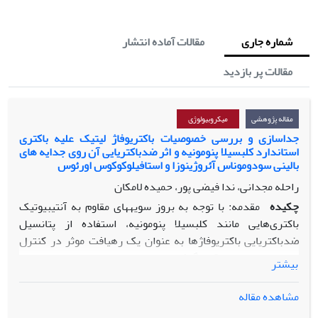
شماره جاری
مقالات آماده انتشار
مقالات پر بازدید
مقاله پژوهشی
میکروبیولوژی
جداسازی و بررسی خصوصیات باکتریوفاژ لیتیک علیه باکتری
استاندارد کلبسیلا پنومونیه و اثر ضدباکتریایی آن روی جدایه های
بالینی سودوموناس آئروژینوزا و استافیلوکوکوس اورئوس
راحله مجدانی، ندا فیضی پور، حمیده لامکان
چکیده
مقدمه: با توجه به بروز سویه­های مقاوم به آنتی­بیوتیک
باکتری‌هایی مانند کلبسیلا پنومونیه، استفاده از پتانسیل
ضدباکتریایی باکتریوفاژها به­ عنوان یک رهیافت­ موثر در کنترل
عفونت­ها مورد توجه قرار گرفته است.
بیشتر
مواد و روش­ها: پس از جداسازی باکتریوفاژ لیتیک (
PKpMa1/19
)
مشاهده مقاله
علیه باکتری کلبسیلا پنومونیه
PTCC 1290
از فاضلاب شهری