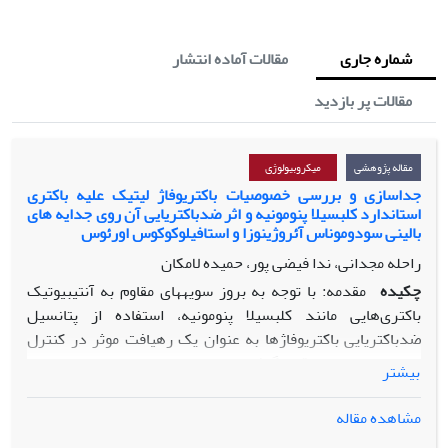
شماره جاری
مقالات آماده انتشار
مقالات پر بازدید
مقاله پژوهشی
میکروبیولوژی
جداسازی و بررسی خصوصیات باکتریوفاژ لیتیک علیه باکتری
استاندارد کلبسیلا پنومونیه و اثر ضدباکتریایی آن روی جدایه های
بالینی سودوموناس آئروژینوزا و استافیلوکوکوس اورئوس
راحله مجدانی، ندا فیضی پور، حمیده لامکان
چکیده
مقدمه: با توجه به بروز سویه­های مقاوم به آنتی­بیوتیک
باکتری‌هایی مانند کلبسیلا پنومونیه، استفاده از پتانسیل
ضدباکتریایی باکتریوفاژها به­ عنوان یک رهیافت­ موثر در کنترل
عفونت­ها مورد توجه قرار گرفته است.
بیشتر
مواد و روش­ها: پس از جداسازی باکتریوفاژ لیتیک (
PKpMa1/19
)
مشاهده مقاله
علیه باکتری کلبسیلا پنومونیه
PTCC 1290
از فاضلاب شهری