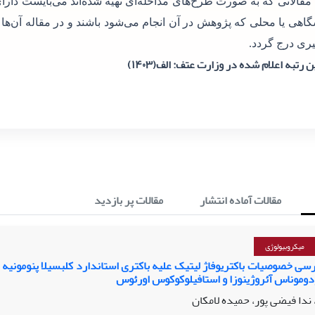
 مقالاتی که به صورت طرح‌های مداخله‌ای تهیه شده‌اند می‌بایست دارای
گاهی یا محلی که پژوهش در آن انجام می‌شود باشند و در مقاله آن‌ها
ری درج گردد.
 رتبه اعلام شده در وزارت عتف: الف(۱۴۰۳)
مقالات آماده انتشار
مقالات پر بازدید
میکروبیولوژی
سی خصوصیات باکتریوفاژ لیتیک علیه باکتری استاندارد کلبسیلا پنومونیه و
دوموناس آئروژینوزا و استافیلوکوکوس اورئوس
ندا فیضی پور، حمیده لامکان