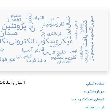
سدیم
التهاب
تشریح
تخمدان
آمیلاز
سوپراکسید دیسموتاز
شمال ایران
پروتئین
کاروتنوئید
بز
کشت بافت
ماهی سفید
اسپرم
میدان
نکروز
احتمالا استفاد
غربالگری
میکروسکوپ الکترونی نگا
تغذیه
جغ
آسیا
قارچ
ناباروری
خلیج فارس
لیپاز
تزئینات
کلرید سدیم
گیاه‌پالایی
مورفول
دانۀ گرده
نعنائیان
اخبار و اعلانات
صفحه اصلی
درباره نشریه
اعضای هیات تحریریه
ارسال مقاله