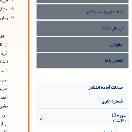
فرمت
توالی
راهنمای نویسندگان
زبان:
ارسال مقاله
بر
داوران
از
تا
گردد
تماس با ما
ایشا
دستر
بررس
مقالات آماده انتشار
می‌پ
(اعم 
شماره جاری
نشریه و
دوره 13
این 
(1405)
از آ