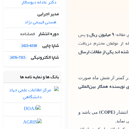
دکتر عادله دیوسالار
مدیر اجرایی
هستی فهیمی نژاد
دوره انتشار
فصلنامه
 مقاله:
۹ میلیون ریال
و پس
 از مولفان محترم دریافت
شاپا چاپی
2423-6330
اله با نشریه همکاری داشته اند یکی از مقالات ارسال
شاپا الکترونیکی
2476-7115
بانک ها و نمایه نامه ها
 در کمتر از شش ماه صورت
 نویسنده همکار بین‌المللی
(COPE)
 انتشار
می باشد و
 نماید.