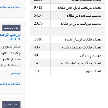
مشاهده مقاله
تعداد دریافت فایل اصل مقاله
9,713
پرتراکم و شرق
نسبت مشاهده بر مقاله
54.54
کاراپاس لاک­
7/21
±
6/87 عدد در هر لانه
نسبت دریافت فایل بر مقاله
23.75
تخم­های طبیعی
مقاله پژوهشی
دارای قطر
2/2
بررسی اثر ضد 
HELA
تعداد مقالات ارسال شده
1,096
می­دهد که لاک­
فارس بالاتر ول
مهناز تیموری،
تعداد مقالات پذیرفته شده
435
چکیده
نانول
درصد پذیرش
40
ساختارها در در
تعداد پایگاه های نمایه شده
16
یا پلیمرهای پو
تعداد داوران
711
بیشتر
رحم رده HELA است. از تست MTT، جهت بررسی میزان بقای سلولی استفاده شد. میزان بیان ژن
پوشش‌داده‌ شده
مشاهده مقاله
و کافئیک اسید به ترتیب 724/10، 696/6، 1
کیتوزان حاوی ک
کافئیک‌ اسید 
مقاله پژوهشی