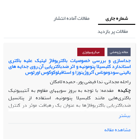
شماره جاری
مقالات آماده انتشار
مقالات پر بازدید
مقاله پژوهشی
میکروبیولوژی
جداسازی و بررسی خصوصیات باکتریوفاژ لیتیک علیه باکتری
استاندارد کلبسیلا پنومونیه و اثر ضدباکتریایی آن روی جدایه های
بالینی سودوموناس آئروژینوزا و استافیلوکوکوس اورئوس
راحله مجدانی، ندا فیضی پور، حمیده لامکان
چکیده
مقدمه: با توجه به بروز سویه­های مقاوم به آنتی­بیوتیک
باکتری‌هایی مانند کلبسیلا پنومونیه، استفاده از پتانسیل
ضدباکتریایی باکتریوفاژها به­ عنوان یک رهیافت­ موثر در کنترل
عفونت­ها مورد توجه قرار گرفته است.
بیشتر
مواد و روش­ها: پس از جداسازی باکتریوفاژ لیتیک (
PKpMa1/19
)
مشاهده مقاله
علیه باکتری کلبسیلا پنومونیه
PTCC 1290
از فاضلاب شهری