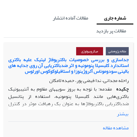
شماره جاری
مقالات آماده انتشار
مقالات پر بازدید
مقاله پژوهشی
میکروبیولوژی
جداسازی و بررسی خصوصیات باکتریوفاژ لیتیک علیه باکتری
استاندارد کلبسیلا پنومونیه و اثر ضدباکتریایی آن روی جدایه های
بالینی سودوموناس آئروژینوزا و استافیلوکوکوس اورئوس
راحله مجدانی، ندا فیضی پور، حمیده لامکان
چکیده
مقدمه: با توجه به بروز سویه­های مقاوم به آنتی­بیوتیک
باکتری‌هایی مانند کلبسیلا پنومونیه، استفاده از پتانسیل
ضدباکتریایی باکتریوفاژها به­ عنوان یک رهیافت­ موثر در کنترل
عفونت­ها مورد توجه قرار گرفته است.
بیشتر
مواد و روش­ها: پس از جداسازی باکتریوفاژ لیتیک (
PKpMa1/19
)
مشاهده مقاله
علیه باکتری کلبسیلا پنومونیه
PTCC 1290
از فاضلاب شهری