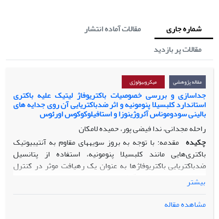
شماره جاری
مقالات آماده انتشار
مقالات پر بازدید
مقاله پژوهشی
میکروبیولوژی
جداسازی و بررسی خصوصیات باکتریوفاژ لیتیک علیه باکتری
استاندارد کلبسیلا پنومونیه و اثر ضدباکتریایی آن روی جدایه های
بالینی سودوموناس آئروژینوزا و استافیلوکوکوس اورئوس
راحله مجدانی، ندا فیضی پور، حمیده لامکان
چکیده
مقدمه: با توجه به بروز سویه­های مقاوم به آنتی­بیوتیک
باکتری‌هایی مانند کلبسیلا پنومونیه، استفاده از پتانسیل
ضدباکتریایی باکتریوفاژها به­ عنوان یک رهیافت­ موثر در کنترل
عفونت­ها مورد توجه قرار گرفته است.
بیشتر
مواد و روش­ها: پس از جداسازی باکتریوفاژ لیتیک (
PKpMa1/19
)
مشاهده مقاله
علیه باکتری کلبسیلا پنومونیه
PTCC 1290
از فاضلاب شهری