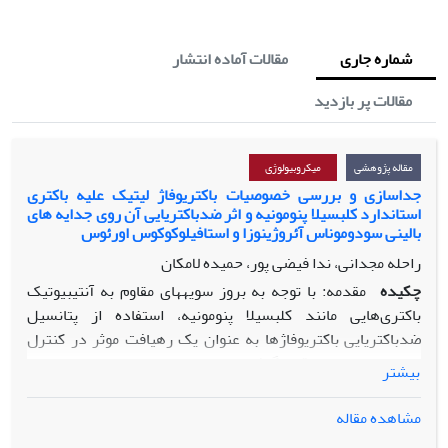
شماره جاری
مقالات آماده انتشار
مقالات پر بازدید
مقاله پژوهشی
میکروبیولوژی
جداسازی و بررسی خصوصیات باکتریوفاژ لیتیک علیه باکتری
استاندارد کلبسیلا پنومونیه و اثر ضدباکتریایی آن روی جدایه های
بالینی سودوموناس آئروژینوزا و استافیلوکوکوس اورئوس
راحله مجدانی، ندا فیضی پور، حمیده لامکان
چکیده
مقدمه: با توجه به بروز سویه­های مقاوم به آنتی­بیوتیک
باکتری‌هایی مانند کلبسیلا پنومونیه، استفاده از پتانسیل
ضدباکتریایی باکتریوفاژها به­ عنوان یک رهیافت­ موثر در کنترل
عفونت­ها مورد توجه قرار گرفته است.
بیشتر
مواد و روش­ها: پس از جداسازی باکتریوفاژ لیتیک (
PKpMa1/19
)
مشاهده مقاله
علیه باکتری کلبسیلا پنومونیه
PTCC 1290
از فاضلاب شهری